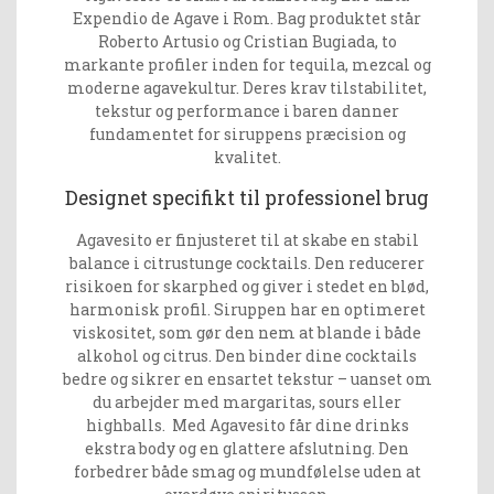
Expendio de Agave i Rom. Bag produktet står
Roberto Artusio og Cristian Bugiada, to
markante profiler inden for tequila, mezcal og
moderne agavekultur. Deres krav tilstabilitet,
tekstur og performance i baren danner
fundamentet for siruppens præcision og
kvalitet.
Designet specifikt til professionel brug
Agavesito er finjusteret til at skabe en stabil
balance i citrustunge cocktails. Den reducerer
risikoen for skarphed og giver i stedet en blød,
harmonisk profil. Siruppen har en optimeret
viskositet, som gør den nem at blande i både
alkohol og citrus. Den binder dine cocktails
bedre og sikrer en ensartet tekstur – uanset om
du arbejder med margaritas, sours eller
highballs. Med Agavesito får dine drinks
ekstra body og en glattere afslutning. Den
forbedrer både smag og mundfølelse uden at