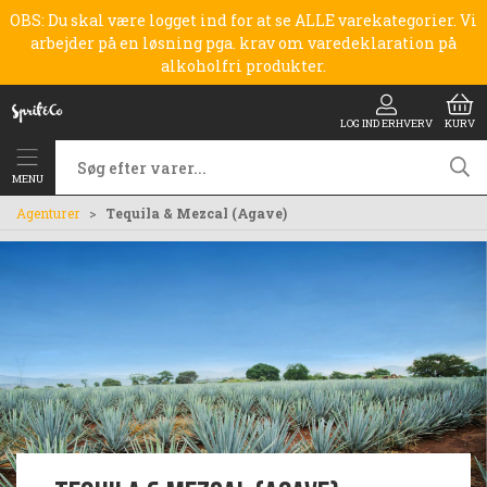
OBS: Du skal være logget ind for at se ALLE varekategorier. Vi
arbejder på en løsning pga. krav om varedeklaration på
alkoholfri produkter.
LOG IND ERHVERV
KURV
MENU
Agenturer
Tequila & Mezcal (Agave)