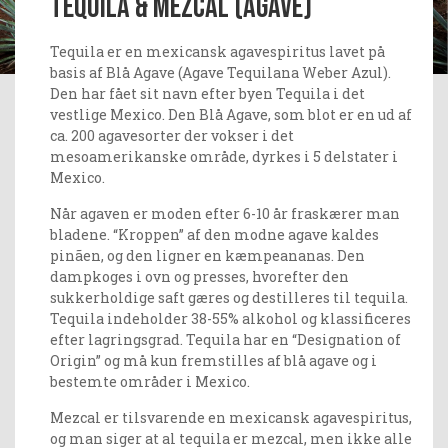
Tequila & Mezcal (Agave)
Tequila er en mexicansk agavespiritus lavet på
basis af Blå Agave (Agave Tequilana Weber Azul).
Den har fået sit navn efter byen Tequila i det
vestlige Mexico. Den Blå Agave, som blot er en ud af
ca. 200 agavesorter der vokser i det
mesoamerikanske område, dyrkes i 5 delstater i
Mexico.
Når agaven er moden efter 6-10 år fraskærer man
bladene. “Kroppen” af den modne agave kaldes
pinãen, og den ligner en kæmpeananas. Den
dampkoges i ovn og presses, hvorefter den
sukkerholdige saft gæres og destilleres til tequila.
Tequila indeholder 38-55% alkohol og klassificeres
efter lagringsgrad. Tequila har en “Designation of
Origin” og må kun fremstilles af blå agave og i
bestemte områder i Mexico.
Mezcal er tilsvarende en mexicansk agavespiritus,
og man siger at al tequila er mezcal, men ikke alle