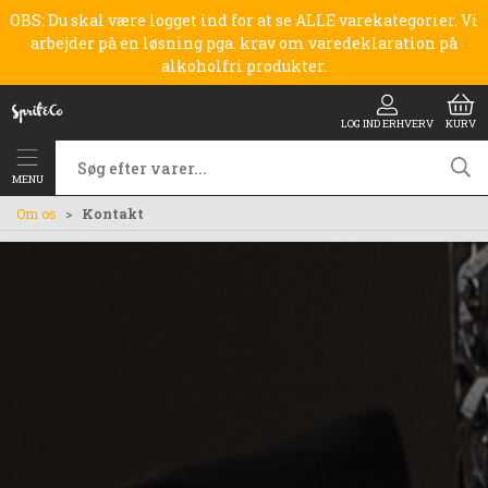
OBS: Du skal være logget ind for at se ALLE varekategorier. Vi
arbejder på en løsning pga. krav om varedeklaration på
alkoholfri produkter.
LOG IND ERHVERV
KURV
MENU
Om os
Kontakt