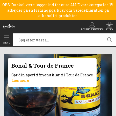
OBS: Du skal være logget ind for at se ALLE varekategorier. Vi
arbejder på en løsning pga. krav om varedeklaration på
alkoholfri produkter.
LOG IND ERHVERV
KURV
MENU
Bonal & Tour de France
Gør din aperitifmenu klar til Tour de France
Læs mere