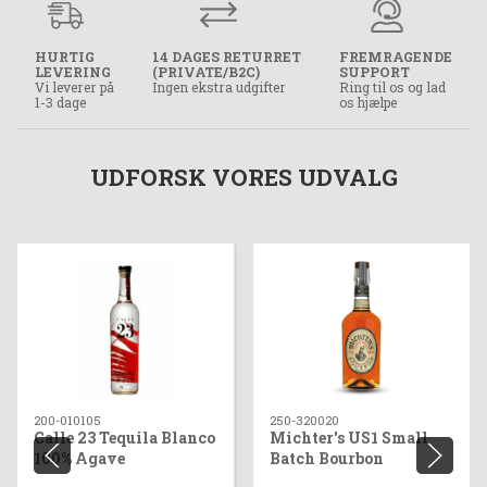
HURTIG
14 DAGES RETURRET
FREMRAGENDE
LEVERING
(PRIVATE/B2C)
SUPPORT
Vi leverer på
Ingen ekstra udgifter
Ring til os og lad
1-3 dage
os hjælpe
UDFORSK VORES UDVALG
200-010105
250-320020
Calle 23 Tequila Blanco
Michter's US1 Small
100% Agave
Batch Bourbon