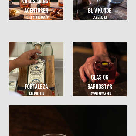
Vores mange
agenturer
Bliv kunde
Se det store udvalg
Læs mere her
Glas og
Fortaleza
barudstyr
Læs mere her
Se vores udvalg her