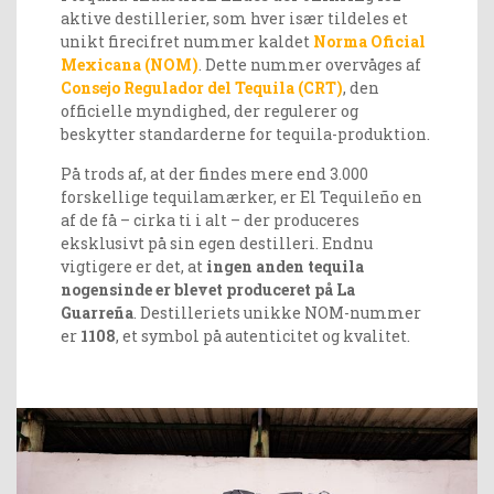
aktive destillerier, som hver især tildeles et
unikt firecifret nummer kaldet
Norma Oficial
Mexicana (NOM)
. Dette nummer overvåges af
Consejo Regulador del Tequila (CRT)
, den
officielle myndighed, der regulerer og
beskytter standarderne for tequila-produktion.
På trods af, at der findes mere end 3.000
forskellige tequilamærker, er El Tequileño en
af de få – cirka ti i alt – der produceres
eksklusivt på sin egen destilleri. Endnu
vigtigere er det, at
ingen anden tequila
nogensinde er blevet produceret på La
Guarreña
. Destilleriets unikke NOM-nummer
er
1108
, et symbol på autenticitet og kvalitet.