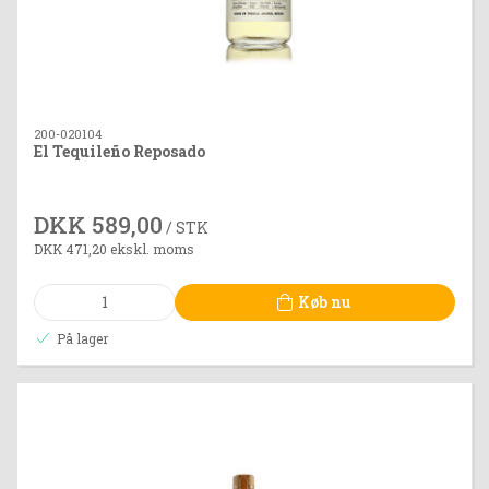
200-020104
El Tequileño Reposado
DKK 589,00
/ STK
DKK 471,20 ekskl. moms
Køb nu
På lager