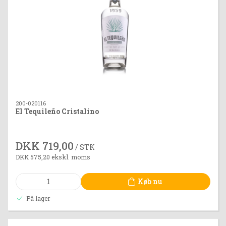
200-020116
El Tequileño Cristalino
DKK 719,00
/ STK
DKK 575,20 ekskl. moms
Køb nu
På lager