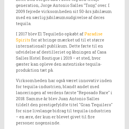
generation, Jorge Antonio Salles "Tony," over. I
2009 fejrede virksomheden sit 50-års jubilæum
med en særlig jubilæumsudgivelse af deres
tequila.
I 2017 blev El Tequileño opkøbt af
Paradise
Spirits
for at bringe mærket ud til et større
internationalt publikum. Dette førte til en
udvidelse af destilleriet og åbningen af Casa
Salles Hotel Boutique i 2019 – et sted, hvor
gæster kan opleve den autentiske tequila-
produktion tæt på.
Virksomheden har også været innovativ inden
for tequila-industrien, blandt andet med
lanceringen af verdens første "Reposado Rare" i
2018. Samme år blev Juan Antonio Salles
tildelt den prestigefyldte titel "Gran Tequilero"
for sine livslange bidrag til tequila-industrien
– en ære, der kun er blevet givet til fire
personer nogensinde.