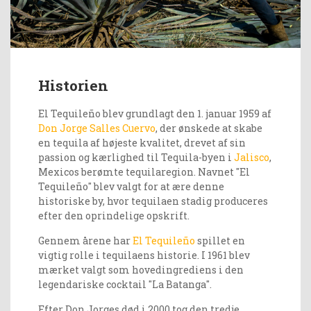
Historien
El Tequileño blev grundlagt den 1. januar 1959 af
Don Jorge Salles Cuervo
, der ønskede at skabe
en tequila af højeste kvalitet, drevet af sin
passion og kærlighed til Tequila-byen i
Jalisco
,
Mexicos berømte tequilaregion. Navnet "El
Tequileño" blev valgt for at ære denne
historiske by, hvor tequilaen stadig produceres
efter den oprindelige opskrift.
Gennem årene har
El Tequileño
spillet en
vigtig rolle i tequilaens historie. I 1961 blev
mærket valgt som hovedingrediens i den
legendariske cocktail "La Batanga".
Efter Don Jorges død i 2000 tog den tredje