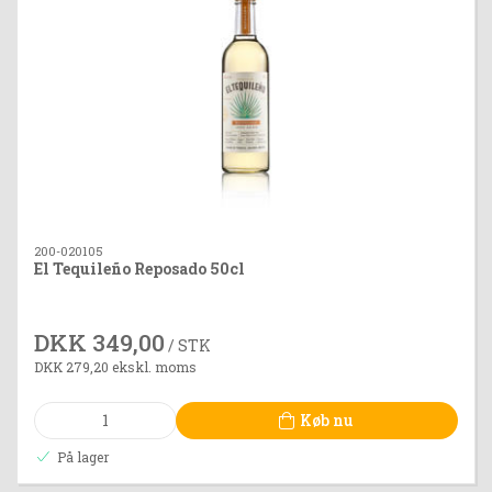
200-020105
El Tequileño Reposado 50cl
DKK 349,00
/ STK
DKK 279,20 ekskl. moms
Køb nu
På lager