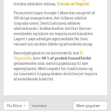
fra den udslukte vulkan,
Volcán de Tequila
.
Fermenteringen foregår i åbne kar omgivet af
150-årige mangotræer, der tilfører subtile
tropiske noter. Destillationen udføres
udelukkende i kobberkedler, hvilket fjerner
urenheder og sikrer en tequila med karakter.
Lagret i nøje udvalgte egetræsfade får hver
variant sin unikke dybde og afrundede smag.
Bæredygtighed er en kerneværdi hos
El
Tequileño
, hvor
98 % af produktionsaffaldet
genanvendes som naturlig gødning til nye
agaveplanter. Med respekt for traditionen og
en innovativ tilgang skaber destilleriet tequila
af enestående kvalitet.
Vis filtre
Mest populær
9 produkter