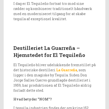
I dag er El Tequileño fortsat tro mod sine
rødder og kombinerer traditionelt håndværk
med en moderniseret tilgang for at skabe
tequila af exceptionel kvalitet​.
Destilleriet La Guarreña –
Hjemstedet for El Tequileño
El Tequileño bliver udelukkende fremstillet på
det historiske destilleri
La Guarreña
, som
ligger i den magiske by Tequila. Siden Don
Jorge Salles Cuervo grundlagde destilleriet i
1959, har produktionen af El Tequileño aldrig
forladt dette sted.
Hvad betyder "NOM"?
I tequila-industrien findes der omkring 152