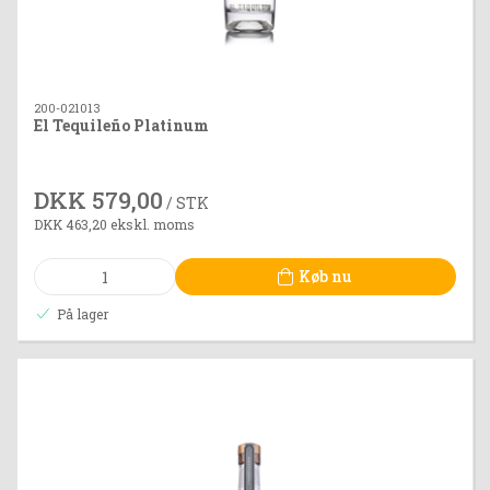
200-021013
El Tequileño Platinum
DKK 579,00
/ STK
DKK 463,20 ekskl. moms
Køb nu
På lager