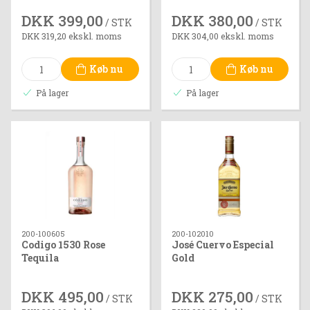
DKK 399,00
DKK 380,00
/ STK
/ STK
DKK 319,20 ekskl. moms
DKK 304,00 ekskl. moms
Køb nu
Køb nu
På lager
På lager
200-100605
200-102010
Codigo 1530 Rose
José Cuervo Especial
Tequila
Gold
DKK 495,00
DKK 275,00
/ STK
/ STK