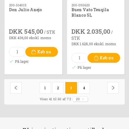
200-104015
200-050620
Don Julio Anejo
Buen Vato Teuqila
Blanco 5L
DKK 545,00
DKK 2.035,00
/ STK
/
DKK 436,00 ekskl. moms
STK
DKK 1.628,00 ekskl. moms
Køb nu
Køb nu
På lager
På lager
1
2
3
4
Viser 41 til 60 af 73
20