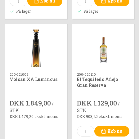
Køb nu
Køb nu
På lager
På lager
200-121005
200-020110
Volcan XA Luminous
El Tequileño Añejo
Gran Reserva
DKK 1.849,00
DKK 1.129,00
/
/
STK
STK
DKK 1.479,20 ekskl. moms
DKK 903,20 ekskl. moms
Køb nu