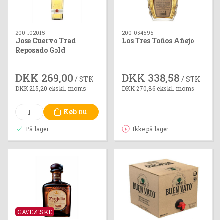
200-102015
200-054595
Jose Cuervo Trad
Los Tres Toños Añejo
Reposado Gold
DKK 269,00
DKK 338,58
/ STK
/ STK
DKK 215,20 ekskl. moms
DKK 270,86 ekskl. moms
Køb nu
På lager
Ikke på lager
GAVEÆSKE