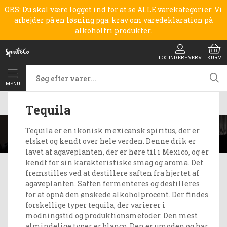
OBS: Du skal være logget ind for at se ALLE varekategorier. Vi
arbejder på en løsning pga. krav om varedeklaration på
alkoholfri produkter.
LOG IND ERHVERV
KURV
MENU
Tequila & Mezcal (Agave)
Tequila
Tequila
Tequila er en ikonisk mexicansk spiritus, der er
elsket og kendt over hele verden. Denne drik er
lavet af agaveplanten, der er høre til i Mexico, og er
kendt for sin karakteristiske smag og aroma. Det
fremstilles ved at destillere saften fra hjertet af
agaveplanten. Saften fermenteres og destilleres
for at opnå den ønskede alkoholprocent. Der findes
forskellige typer tequila, der varierer i
modningstid og produktionsmetoder. Den mest
almindelige typer er blanco. Den er umoden og har