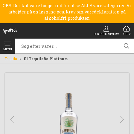
OBS: Du skal være logget ind for at se ALLE varekategorier. Vi
arbejder på en løsning pga. krav om varedeklaration på
alkoholfri produkter.
LOG IND ERHVERV
KURV
MENU
Tequila
El Tequileño Platinum