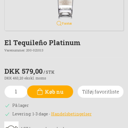
Forstør
El Tequileño Platinum
Varenummer:
200-021013
DKK 579,00
/ STK
DKK 463,20 ekskl. moms
Køb nu
Tilføj favoritliste
På lager
Levering: 1-3 dage
-
Handelsbetingelser