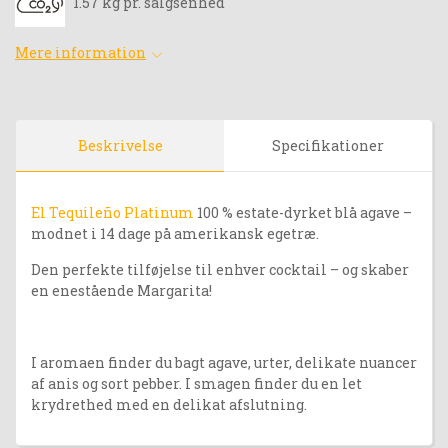
1.57 kg pr. salgsenhed
Mere information
Beskrivelse
Specifikationer
El Tequileño Platinum
100 % estate-dyrket blå agave –
modnet i 14 dage på amerikansk egetræ.
Den perfekte tilføjelse til enhver cocktail – og skaber
en enestående Margarita!
I aromaen finder du bagt agave, urter, delikate nuancer
af anis og sort pebber. I smagen finder du en let
krydrethed med en delikat afslutning.