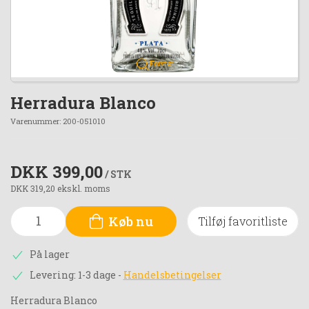
Forstør
Herradura Blanco
Varenummer:
200-051010
DKK 399,00
/ STK
DKK 319,20 ekskl. moms
Køb nu
Tilføj favoritliste
På lager
Levering: 1-3 dage
-
Handelsbetingelser
Herradura Blanco