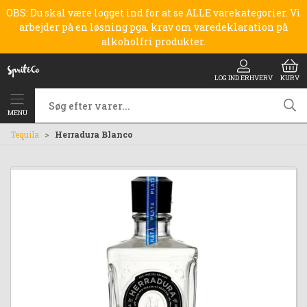
OBS: Du skal være logget ind for at se ALLE varekategorier. Vi
arbejder på en løsning pga. krav om varedeklaration på
alkoholfri produkter.
LOG IND ERHVERV
KURV
MENU
Tequila
Herradura Blanco