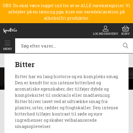
OBS: Du skal være logget ind for at se ALLE varekategorier. Vi
arbejder på en løsning pga. krav om varedeklaration på
alkoholfri produkter.
LOG IND ERHVERV
KURV
MENU
Spiritus
Bitter
Bitter
Bitter har en lang historie og en kompleks smag.
Den er kendt for sin intense bitterhed og
aromatiske egenskaber, der tilføjer dybde og
kompleksitet til cocktails eller madlavning.
Bitter bliver lavet ved at udtrække smag fra
planter, urter, rødder og frugtskaller. Den intense
bitterhed tilføjer kontrast til søde og sure
ingredienser og skaber velbalancerede
smagsoplevelser.