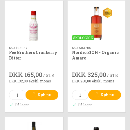
ØKOLOGISK
650-103037
650-503705
Fee Brothers Cranberry
Nordic EtOH - Organic
Bitter
Amaro
DKK 165,00
DKK 325,00
/ STK
/ STK
DKK 132,00 ekskl. moms
DKK 260,00 ekskl. moms
Køb nu
Køb nu
På lager
På lager