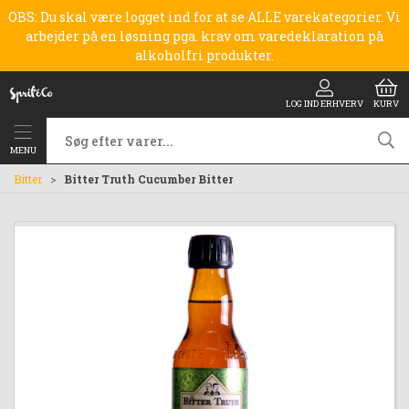
OBS: Du skal være logget ind for at se ALLE varekategorier. Vi
arbejder på en løsning pga. krav om varedeklaration på
alkoholfri produkter.
LOG IND ERHVERV
KURV
MENU
Bitter
Bitter Truth Cucumber Bitter