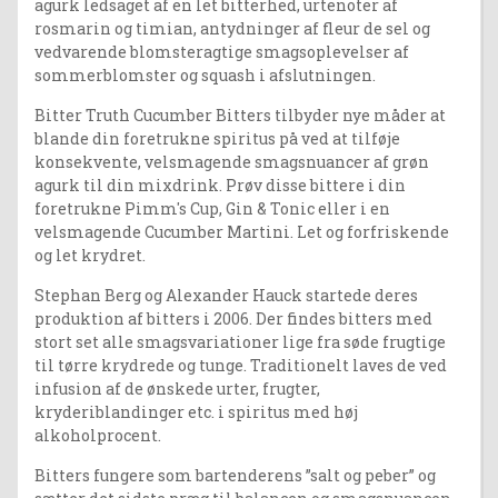
agurk ledsaget af en let bitterhed, urtenoter af
rosmarin og timian, antydninger af fleur de sel og
vedvarende blomsteragtige smagsoplevelser af
sommerblomster og squash i afslutningen.
Bitter Truth Cucumber Bitters tilbyder nye måder at
blande din foretrukne spiritus på ved at tilføje
konsekvente, velsmagende smagsnuancer af grøn
agurk til din mixdrink. Prøv disse bittere i din
foretrukne Pimm's Cup, Gin & Tonic eller i en
velsmagende Cucumber Martini. Let og forfriskende
og let krydret.
Stephan Berg og Alexander Hauck startede deres
produktion af bitters i 2006. Der findes bitters med
stort set alle smagsvariationer lige fra søde frugtige
til tørre krydrede og tunge. Traditionelt laves de ved
infusion af de ønskede urter, frugter,
kryderiblandinger etc. i spiritus med høj
alkoholprocent.
Bitters fungere som bartenderens ”salt og peber” og