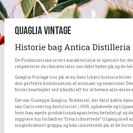
Quaglia Vintage
Historie bag Antica Distilleria
De Piedmontiske urters karakteristik er specielt for den
respekterer de råmaterialer området byder på, og de følge
Quaglia Vintage tror på, at en hver likørs historie bliver
den perfekte kombination af aromaer og sesationer. Deres
bliver bearbejdet ved håndkraft for at bevare alle deres
Det var Giuseppe Quaglia, ’Ridderen’, der først købte ej
søn Carlo overtog destilleriet i 1930, ophævede og til
hvor han øgede produktionskapaciteten betydeligt og der
supplere sin forfædres “fremtidsrettede” tilgang med en
singledruesort grappa, og han insisterede på, at de fortsa