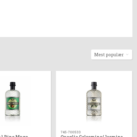
Mest populær
745-700533
Al Pino Mugo
Quaglia Gelsomino/Jasmine