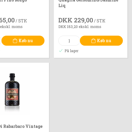
Liq
65,00
DKK 229,00
/ STK
/ STK
 ekskl. moms
DKK 183,20 ekskl. moms
Køb nu
Køb nu
r
På lager
Di Rabarbaro Vintage