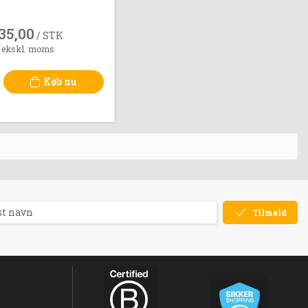
35,00
/ STK
 ekskl. moms
Køb nu
r
Tilmeld