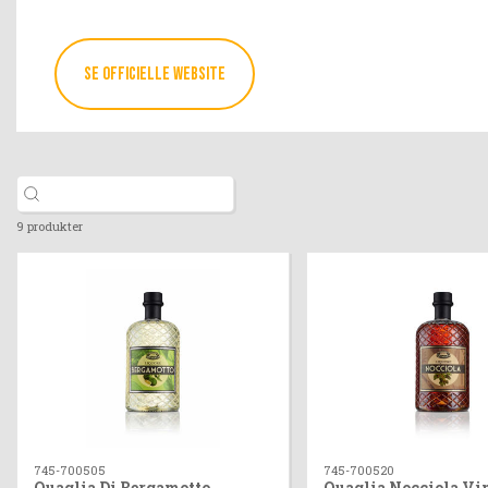
SE OFFICIELLE WEBSITE
9 produkter
745-700505
745-700520
Quaglia Di Bergamotto
Quaglia Nocciola Vi