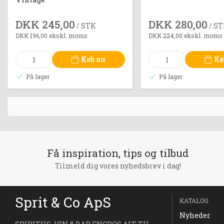
DKK 245,00
DKK 280,00
/ STK
/ S
DKK 196,00 ekskl. moms
DKK 224,00 ekskl. moms
Køb nu
Kø
På lager
På lager
Få inspiration, tips og tilbud
Tilmeld dig vores nyhedsbrev i dag!
Sprit & Co ApS
KATALOG
Nyheder