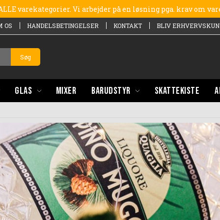
e ALLE varekategorier. Vi arbejder på en løsning pga. krav om va
M OS
HANDELSBETINGELSER
KONTAKT
BLIV ERHVERVSKUN
Søg
GLAS
MIXER
BARUDSTYR
SKATTEKISTE
A