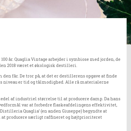
 100 år. Quaglia Vintage arbejder i symbiose med jorden, de
den 2018 været et økologisk destilleri.
den får. De tror på, at det er destillerens opgave at finde
ts niveau er tid og tålmodighed. Alle rå materialerne
edel af industriel størrelse til at producere damp. Da hans
edformål var at forbedre flaskeafdelingens effektivitet,
Distilleria Quaglia’ (en anden Giuseppe) begyndte at
t producere særligt raffineret og højtprioriteret