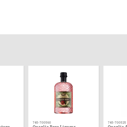
745-700560
745-700525
ntage
Quaglia Rosa Liqueur
Quaglia 