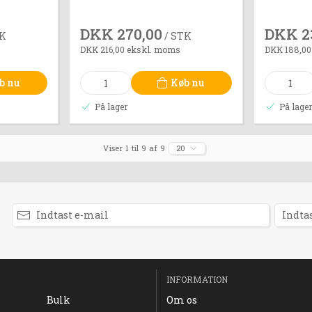
DKK 270,00
DKK 2
TK
/ STK
DKK 216,00 ekskl. moms
DKK 188,00
b nu
Køb nu
På lager
På lage
Viser 1 til 9 af 9
20
INFORMATION
Bulk
Om os