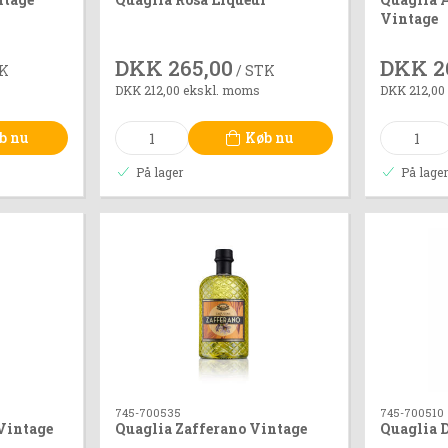
Vintage
DKK 265,00
DKK 2
TK
/ STK
DKK 212,00 ekskl. moms
DKK 212,00
b nu
Køb nu
På lager
På lage
745-700535
745-700510
Vintage
Quaglia Zafferano Vintage
Quaglia 