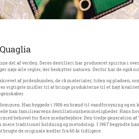
 Quaglia
ne del af verden. Deres destilleri har produceret spiritus i over
r nøje alle regler, der beskytter naturen. Derfor har de også si
 skrevet af jordenbunden, de rå materialer, tiden og pladsen, som 
 vigtigste midler til at bringe produkterne til et højt kvalite
 egenskaber.
endommen. Han byggede i 1906 en brønd til vandforsyning og en k
passede han familiearvens destillationshemmeligheder. Hans hov
med behovet for flere medarbejdere. Den tredje generation af ’
 mere traditionel holdning og metodologi. I 1967 begyndte han a
t brugte de originale kedler fra 60 år tidligere.