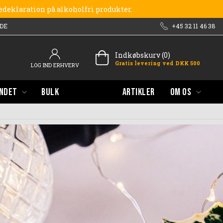
redeklaration på alkoholfri produkter.
DE
+45 32 11 46 38
Indkøbskurv (0)
Gratis levering ved DKK 500
LOG IND ERHVERV
NDET
BULK
ARTIKLER
OM OS