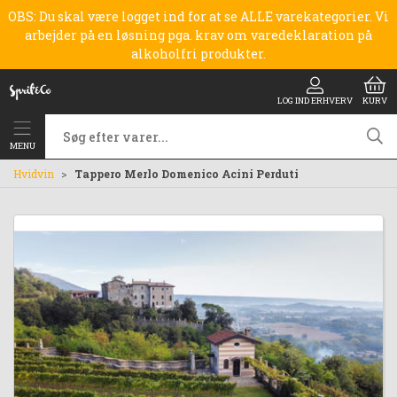
OBS: Du skal være logget ind for at se ALLE varekategorier. Vi
arbejder på en løsning pga. krav om varedeklaration på
alkoholfri produkter.
LOG IND ERHVERV
KURV
MENU
Hvidvin
Tappero Merlo Domenico Acini Perduti