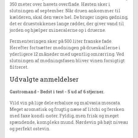
350 meter over havets overflade. Høsten sker i
slutningen af september. Når druen ankommer til
kælderen, skal den være hel. De bruger ingen gødning,
det er druestokkenes lange rødder, der giver vand til
jorden og hjælper mineralerne op i druerne.
Fermenteringen sker på 500 liter franske fade.
Herefter fortsætter modningen på drueskallerne i
yderligere 12 måneder med ugentlig omrørring. Ved
slutningen af modningsfasen bliver vinen forsigtigt
filtreret.
Udvalgte anmeldelser
Gastromand - Bedst i test - 5 ud af 6 stjerner.
Vild vin på lige dele erbaluce og malvasia moscata.
Meget aromatisk og frugtig næse af litchi og fersken
med faxe kondi-noter. Fyldig, men frisk og meget
spændende, kompleks mund. Nørdevin på højt niveau
og perfekt ostevin.