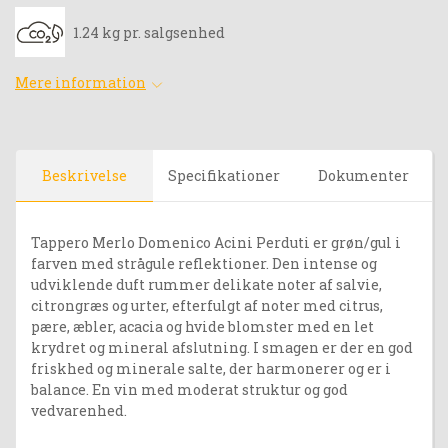
1.24 kg pr. salgsenhed
Mere information
Beskrivelse
Specifikationer
Dokumenter
Tappero Merlo Domenico Acini Perduti er grøn/gul i
farven med strågule reflektioner. Den intense og
udviklende duft rummer delikate noter af salvie,
citrongræs og urter, efterfulgt af noter med citrus,
pære, æbler, acacia og hvide blomster med en let
krydret og mineral afslutning. I smagen er der en god
friskhed og minerale salte, der harmonerer og er i
balance. En vin med moderat struktur og god
vedvarenhed.