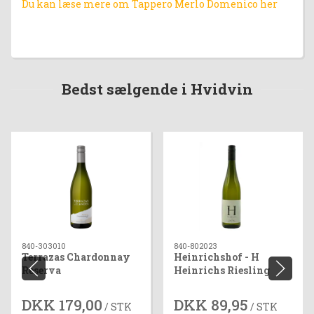
Du kan læse mere om Tappero Merlo Domenico her
Bedst sælgende i Hvidvin
840-303010
840-802023
Terrazas Chardonnay
Heinrichshof - H
Reserva
Heinrichs Riesling
Feinherb
DKK 179,00
DKK 89,95
/ STK
/ STK