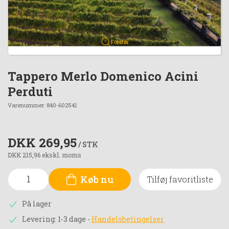
Forstør
Tappero Merlo Domenico Acini
Perduti
Varenummer:
840-602541
DKK 269,95
/ STK
DKK 215,96 ekskl. moms
Køb nu
Tilføj favoritliste
På lager
Levering: 1-3 dage
-
Handelsbetingelser