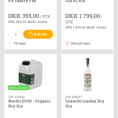
PX Sherry Fad
Gin 5L BIB
DKK 355,00
DKK 1.799,00
/ STK
/
DKK 284,00 ekskl. moms
STK
DKK 1.439,20 ekskl. moms
Køb nu
På lager
Ikke på lager
ØKOLOGISK
300-131530
300-104507
Nordic EtOH - Organic
Luxardo London Dry
Dry Gin
Gin
5L,Thyme&Lemon
Green