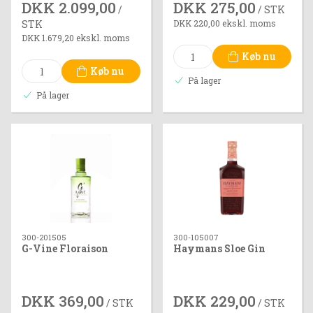
DKK 2.099,00
DKK 275,00
/
/ STK
STK
DKK 220,00 ekskl. moms
DKK 1.679,20 ekskl. moms
Køb nu
Køb nu
På lager
På lager
300-201505
300-105007
G-Vine Floraison
Haymans Sloe Gin
DKK 369,00
DKK 229,00
/ STK
/ STK