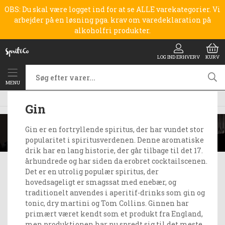
OBS: Du skal være logget ind for at se ALLE varekategorier. Vi
arbejder på en løsning pga. krav om varedeklaration på
alkoholfri produkter.
LOG IND ERHVERV
KURV
MENU
Spiritus
Gin
Gin
Gin er en fortryllende spiritus, der har vundet stor
popularitet i spiritusverdenen. Denne aromatiske
drik har en lang historie, der går tilbage til det 17.
århundrede og har siden da erobret cocktailscenen.
Det er en utrolig populær spiritus, der
hovedsageligt er smagssat med enebær, og
traditionelt anvendes i aperitif-drinks som gin og
tonic, dry martini og Tom Collins. Ginnen har
primært været kendt som et produkt fra England,
men produktionen har nu spredt sig til det meste