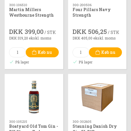
300-106510
300-200506
Martin Millers
Four Pillars Navy
Westbourne Strength
Strength
DKK 399,00
DKK 506,25
/ STK
/ STK
DKK 319,20 ekskl. moms
DKK 405,00 ekskl. moms
Køb nu
Køb nu
På lager
På lager
300-105215
300-302605
Boatyard Old Tom Gin -
Stauning Danish Dry