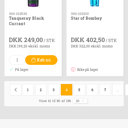
300-102530
300-103010
Tanqueray Black
Star of Bombay
Currant
DKK 249,00
DKK 402,50
/ STK
/ STK
DKK 199,20 ekskl. moms
DKK 322,00 ekskl. moms
Køb nu
På lager
Ikke på lager
1
2
3
4
5
6
7
...
Viser 61 til 80 af 186
20