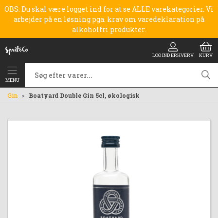
OBS: Du skal være logget ind for at se ALLE varekategorier. Vi
arbejder på en løsning pga. krav om varedeklaration på
alkoholfri produkter.
LOG IND ERHVERV
KURV
MENU
Gin
Boatyard Double Gin 5cl, økologisk