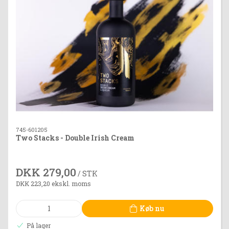
745-601205
Two Stacks - Double Irish Cream
DKK 279,00
/ STK
DKK 223,20 ekskl. moms
Køb nu
På lager