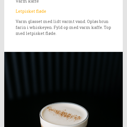
Varm kaffe
Letpisket fløde
Varm glasset med lidt varmt vand. Opløs brun
farin i whiskeyen. Fyld op med varm kaffe. Top
med letpisket fløde.