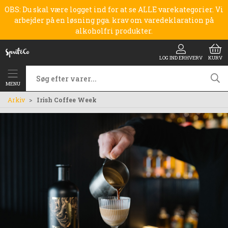
OBS: Du skal være logget ind for at se ALLE varekategorier. Vi
arbejder på en løsning pga. krav om varedeklaration på
alkoholfri produkter.
LOG IND ERHVERV
KURV
MENU
Arkiv
Irish Coffee Week