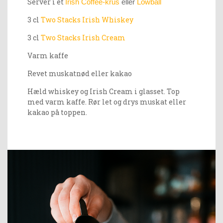
Server i et
Irish Coffee-krus
eller
Lowball
3 cl
Two Stacks Irish Whiskey
3 cl
Two Stacks Irish Cream
Varm kaffe
Revet muskatnød eller kakao
Hæld whiskey og Irish Cream i glasset. Top
med varm kaffe. Rør let og drys muskat eller
kakao på toppen.