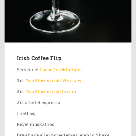
Irish Coffee Flip
Server i et
Coupe / cocktailglas
3 cl
Two Stacks Irish Whiskey
2 cl
Two Stacks Irish Cream
2 cl afkølet espresso
1 helt æg
Revet muskatnød
Dry-shake alle ingredienser uden is. Shake