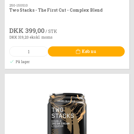
250-150510
Two Stacks - The First Cut - Complex Blend
DKK 399,00
/ STK
DKK 319,20 ekskl. moms
Køb nu
På lager