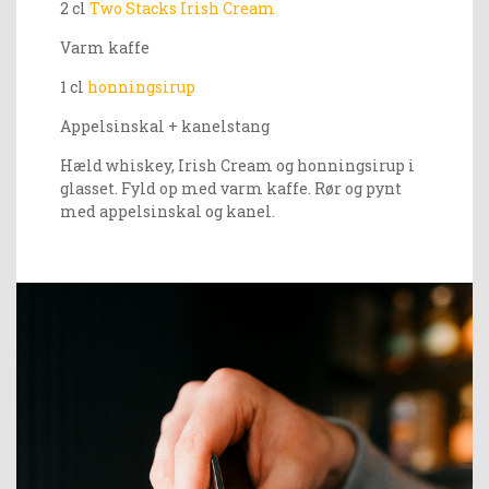
2 cl
Two Stacks Irish Cream
Varm kaffe
1 cl
honningsirup
Appelsinskal + kanelstang
Hæld whiskey, Irish Cream og honningsirup i
glasset.
Fyld op med varm kaffe. Rør og pynt
med appelsinskal og kanel.