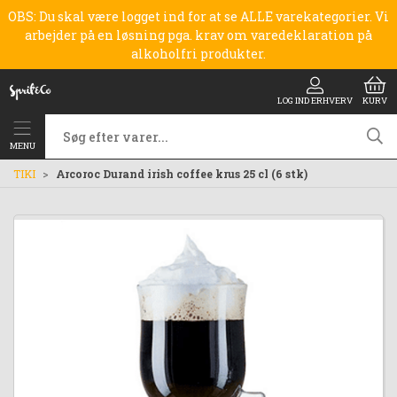
OBS: Du skal være logget ind for at se ALLE varekategorier. Vi
arbejder på en løsning pga. krav om varedeklaration på
alkoholfri produkter.
LOG IND ERHVERV
KURV
MENU
TIKI
Arcoroc Durand irish coffee krus 25 cl (6 stk)