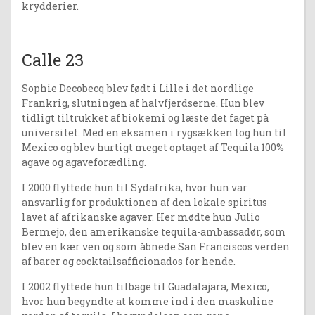
krydderier.
Calle 23
Sophie Decobecq blev født i Lille i det nordlige
Frankrig, slutningen af halvfjerdserne. Hun blev
tidligt tiltrukket af biokemi og læste det faget på
universitet. Med en eksamen i rygsækken tog hun til
Mexico og blev hurtigt meget optaget af Tequila 100%
agave og agaveforædling.
I 2000 flyttede hun til Sydafrika, hvor hun var
ansvarlig for produktionen af den lokale spiritus
lavet af afrikanske agaver. Her mødte hun Julio
Bermejo, den amerikanske tequila-ambassadør, som
blev en kær ven og som åbnede San Franciscos verden
af barer og cocktailsafficionados for hende.
I 2002 flyttede hun tilbage til Guadalajara, Mexico,
hvor hun begyndte at komme ind i den maskuline