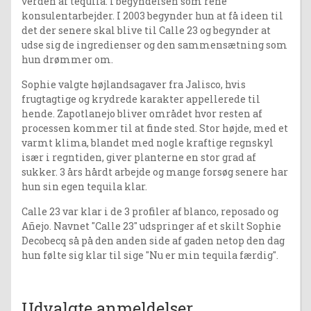
verden af tequila. I begyndelsen som rene
konsulentarbejder. I 2003 begynder hun at få ideen til
det der senere skal blive til Calle 23 og begynder at
udse sig de ingredienser og den sammensætning som
hun drømmer om.
Sophie valgte højlandsagaver fra Jalisco, hvis
frugtagtige og krydrede karakter appellerede til
hende. Zapotlanejo bliver området hvor resten af
processen kommer til at finde sted. Stor højde, med et
varmt klima, blandet med nogle kraftige regnskyl
især i regntiden, giver planterne en stor grad af
sukker. 3 års hårdt arbejde og mange forsøg senere har
hun sin egen tequila klar.
Calle 23 var klar i de 3 profiler af blanco, reposado og
Añejo. Navnet "Calle 23" udspringer af et skilt Sophie
Decobecq så på den anden side af gaden netop den dag
hun følte sig klar til sige "Nu er min tequila færdig".
Udvalgte anmeldelser