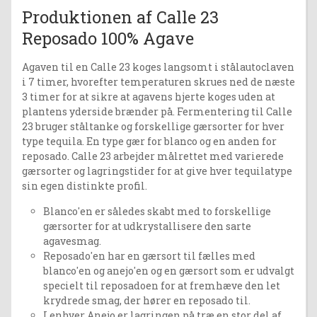
Produktionen af Calle 23
Reposado 100% Agave
Agaven til en Calle 23 koges langsomt i stålautoclaven
i 7 timer, hvorefter temperaturen skrues ned de næste
3 timer for at sikre at agavens hjerte koges uden at
plantens yderside brænder på. Fermentering til Calle
23 bruger ståltanke og forskellige gærsorter for hver
type tequila. En type gær for blanco og en anden for
reposado. Calle 23 arbejder målrettet med varierede
gærsorter og lagringstider for at give hver tequilatype
sin egen distinkte profil.
Blanco'en er således skabt med to forskellige
gærsorter for at udkrystallisere den sarte
agavesmag.
Reposado'en har en gærsort til fælles med
blanco'en og anejo'en og en gærsort som er udvalgt
specielt til reposadoen for at fremhæve den let
krydrede smag, der hører en reposado til.
I enhver Anejo er lagringen på træ en stor del af