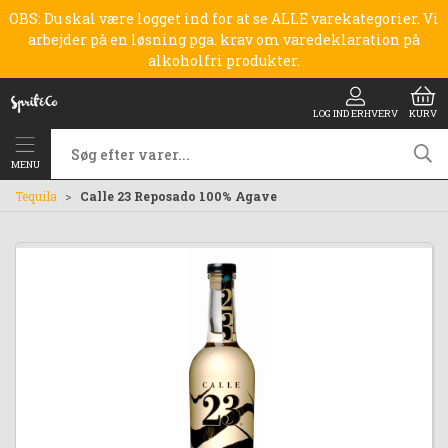
OBS: Du skal være logget ind for at se ALLE varekategorier. Vi
arbejder på en løsning pga. krav om varedeklaration på
alkoholfri produkter.
LOG IND ERHVERV
KURV
MENU
Tequila
Calle 23 Reposado 100% Agave