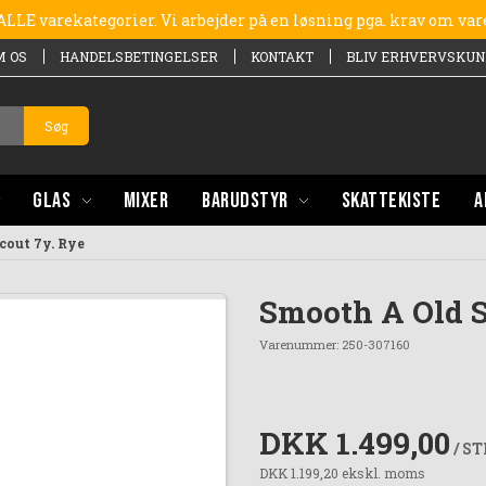
e ALLE varekategorier. Vi arbejder på en løsning pga. krav om va
M OS
HANDELSBETINGELSER
KONTAKT
BLIV ERHVERVSKUN
Søg
GLAS
MIXER
BARUDSTYR
SKATTEKISTE
A
cout 7y. Rye
Smooth A Old S
Varenummer:
250-307160
DKK 1.499,00
/ S
DKK 1.199,20 ekskl. moms