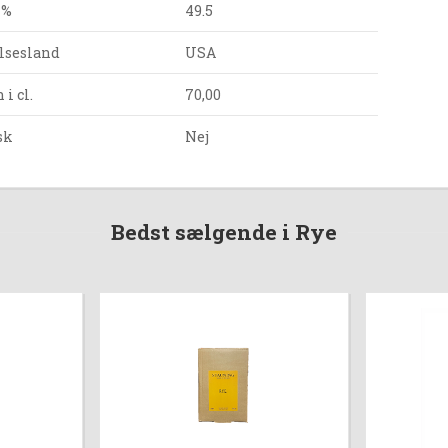
 %
49.5
lsesland
USA
i cl.
70,00
sk
Nej
Bedst sælgende i Rye