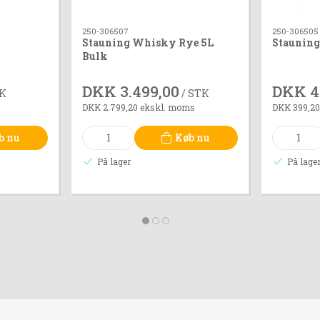
250-306507
250-306505
Stauning Whisky Rye 5L
Staunin
Bulk
DKK 3.499,00
DKK 4
TK
/ STK
DKK 2.799,20 ekskl. moms
DKK 399,20
b nu
Køb nu
På lager
På lage