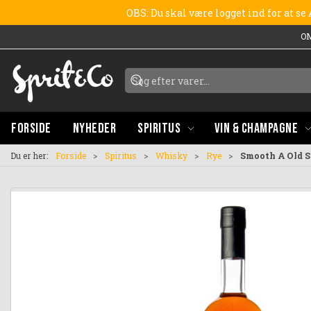
OBS: Du skal være logget ind for at s
O
FORSIDE
NYHEDER
SPIRITUS
VIN & CHAMPAGNE
Du er her:
Forside
Spiritus
Whisky
Rye
Smooth A Old S