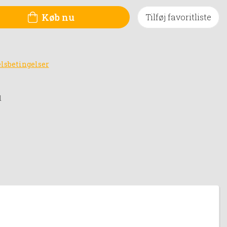
Køb nu
Tilføj favoritliste
lsbetingelser
d