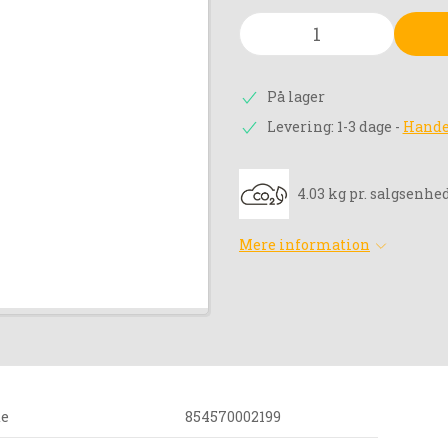
På lager
Levering: 1-3 dage
-
Hande
4.03 kg pr. salgsenhe
Mere information
de
854570002199