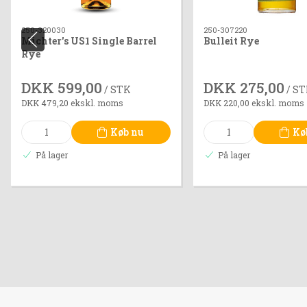
250-320030
250-307220
Michter's US1 Single Barrel
Bulleit Rye
Rye
DKK 599,00
DKK 275,00
/ STK
/ S
DKK 479,20 ekskl. moms
DKK 220,00 ekskl. moms
Køb nu
Kø
På lager
På lager