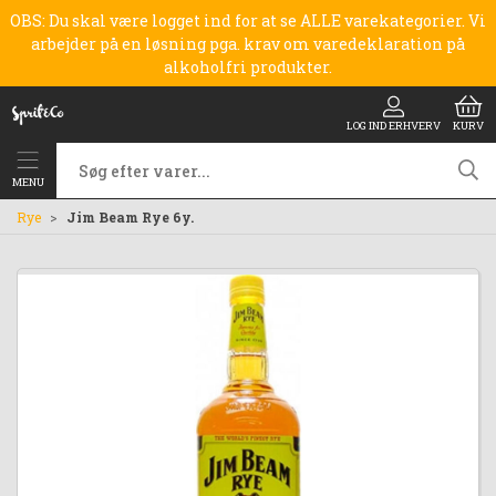
OBS: Du skal være logget ind for at se ALLE varekategorier. Vi
arbejder på en løsning pga. krav om varedeklaration på
alkoholfri produkter.
LOG IND ERHVERV
KURV
MENU
Rye
Jim Beam Rye 6y.