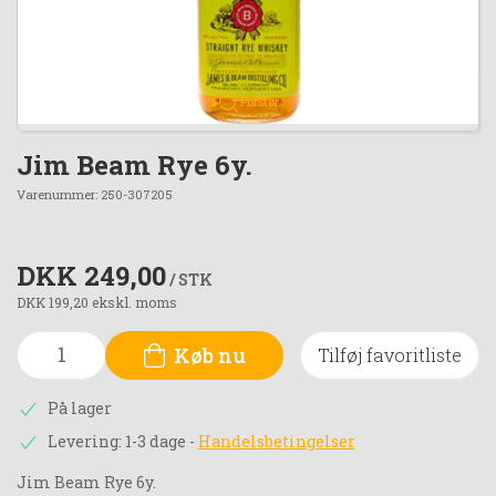
Forstør
Jim Beam Rye 6y.
Varenummer:
250-307205
DKK 249,00
/ STK
DKK 199,20 ekskl. moms
Køb nu
Tilføj favoritliste
På lager
Levering: 1-3 dage
-
Handelsbetingelser
Jim Beam Rye 6y.