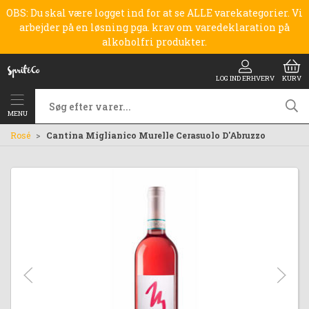
OBS: Du skal være logget ind for at se ALLE varekategorier. Vi
arbejder på en løsning pga. krav om varedeklaration på
alkoholfri produkter.
LOG IND ERHVERV
KURV
MENU
Rosé
Cantina Miglianico Murelle Cerasuolo D'Abruzzo