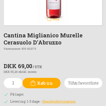
Forstør
Cantina Miglianico Murelle
Cerasuolo D'Abruzzo
Varenummer:
835-602175
DKK 69,00
/ STK
DKK 55,20 ekskl. moms
Køb nu
Tilføj favoritliste
På lager
Levering: 1-3 dage
-
Handelsbetingelser