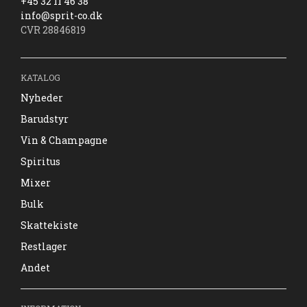
+45 32 11 46 38
info@sprit-co.dk
CVR 28846819
KATALOG
Nyheder
Barudstyr
Vin & Champagne
Spiritus
Mixer
Bulk
Skattekiste
Restlager
Andet