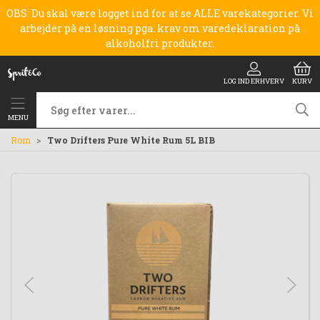
OBS: Du skal være logget ind for at se ALLE varekategorier. Vi
arbejder på en løsning pga. krav om varedeklaration på
alkoholfri produkter.
LOG IND ERHVERV
KURV
MENU
Rom
Two Drifters Pure White Rum 5L BIB