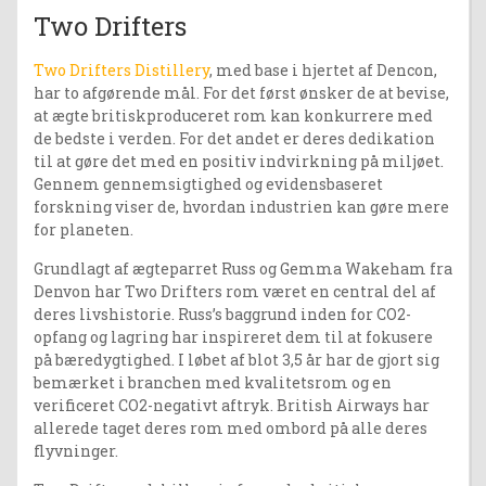
Two Drifters
Two Drifters Distillery
, med base i hjertet af Dencon,
har to afgørende mål. For det først ønsker de at bevise,
at ægte britiskproduceret rom kan konkurrere med
de bedste i verden. For det andet er deres dedikation
til at gøre det med en positiv indvirkning på miljøet.
Gennem gennemsigtighed og evidensbaseret
forskning viser de, hvordan industrien kan gøre mere
for planeten.
Grundlagt af ægteparret Russ og Gemma Wakeham fra
Denvon har Two Drifters rom været en central del af
deres livshistorie. Russ’s baggrund inden for CO2-
opfang og lagring har inspireret dem til at fokusere
på bæredygtighed. I løbet af blot 3,5 år har de gjort sig
bemærket i branchen med kvalitetsrom og en
verificeret CO2-negativt aftryk. British Airways har
allerede taget deres rom med ombord på alle deres
flyvninger.