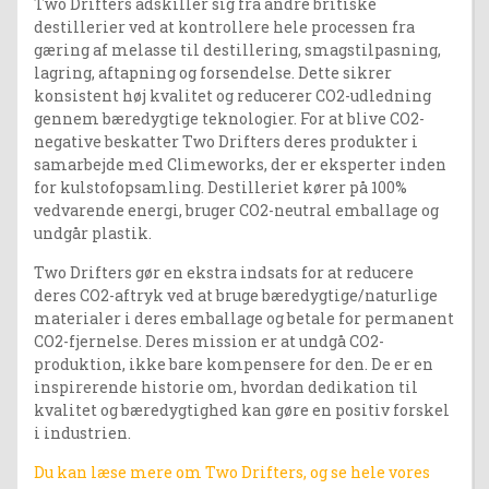
Two Drifters adskiller sig fra andre britiske
destillerier ved at kontrollere hele processen fra
gæring af melasse til destillering, smagstilpasning,
lagring, aftapning og forsendelse. Dette sikrer
konsistent høj kvalitet og reducerer CO2-udledning
gennem bæredygtige teknologier. For at blive CO2-
negative beskatter Two Drifters deres produkter i
samarbejde med Climeworks, der er eksperter inden
for kulstofopsamling. Destilleriet kører på 100%
vedvarende energi, bruger CO2-neutral emballage og
undgår plastik.
Two Drifters gør en ekstra indsats for at reducere
deres CO2-aftryk ved at bruge bæredygtige/naturlige
materialer i deres emballage og betale for permanent
CO2-fjernelse. Deres mission er at undgå CO2-
produktion, ikke bare kompensere for den. De er en
inspirerende historie om, hvordan dedikation til
kvalitet og bæredygtighed kan gøre en positiv forskel
i industrien.
Du kan læse mere om Two Drifters, og se hele vores