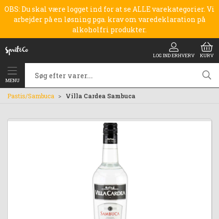
OBS: Du skal være logget ind for at se ALLE varekategorier. Vi
arbejder på en løsning pga. krav om varedeklaration på
alkoholfri produkter.
LOG IND ERHVERV
KURV
MENU
Pastis/Sambuca
Villa Cardea Sambuca