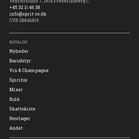
Vodroffslund 7, 1914 Frederiksberg C
+45 32 11 46 38
info@sprit-co.dk
CVR 28846819
KATALOG
Nyheder
Barudstyr
Vin & Champagne
Spiritus
Mixer
Bulk
Skattekiste
Restlager
Andet