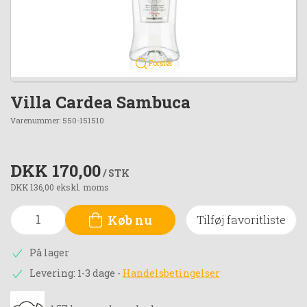
Forstør
Villa Cardea Sambuca
Varenummer:
550-151510
DKK 170,00
/ STK
DKK 136,00 ekskl. moms
Køb nu
Tilføj favoritliste
På lager
Levering: 1-3 dage
-
Handelsbetingelser