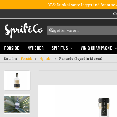
OBS: Du skal være logget ind for at s
O
FORSIDE
NYHEDER
SPIRITUS
VIN & CHAMPAGNE
Du er her:
Forside
Nyheder
Pensador Espadin Mezcal