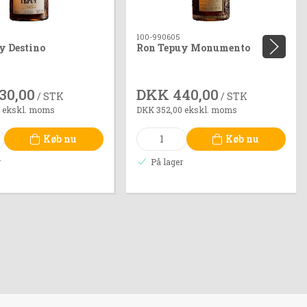
100-990605
y Destino
Ron Tepuy Monumento
30,00
DKK 440,00
/ STK
/ STK
 ekskl. moms
DKK 352,00 ekskl. moms
Køb nu
Køb nu
r
På lager