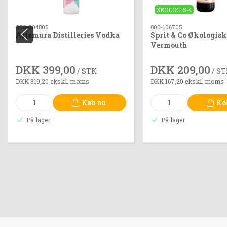
ØKOLOGISK
350-304805
800-106705
Altamura Distilleries Vodka
Sprit & Co Økologisk
Vermouth
DKK 399,00
DKK 209,00
/ STK
/ S
DKK 319,20 ekskl. moms
DKK 167,20 ekskl. moms
Køb nu
Kø
På lager
På lager