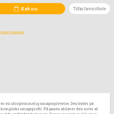
Køb nu
Tilføj favoritliste
lsbetingelser
erer en uforglemmelig smagsoplevelse. Den byder på
n kompleks smagsprofil. På ganen afslører den noter af