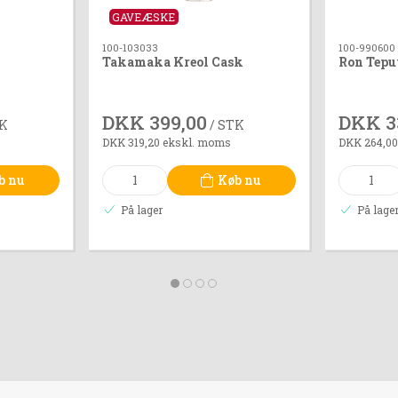
GAVEÆSKE
100-103033
100-990600
Takamaka Kreol Cask
Ron Tepu
DKK 399,00
DKK 3
TK
/ STK
DKK 319,20 ekskl. moms
DKK 264,00
b nu
Køb nu
På lager
På lage