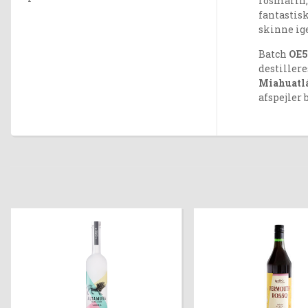
rosmarin,
fantastisk
skinne i
Batch
OE5
destiller
Miahuatl
afspejler 