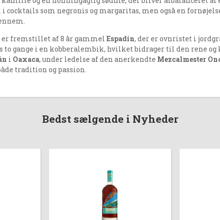
 kamille og en honningagtig sødme, der bliver afbalanceret af 
 i cocktails som negronis og margaritas, men også en fornøjelse 
gennem.
er fremstillet af 8 år gammel
Espadín
, der er ovnristet i jor
es to gange i en kobberalembik, hvilket bidrager til den rene o
án
i
Oaxaca
, under ledelse af den anerkendte
Mezcalmester Ono
både tradition og passion.
Bedst sælgende i Nyheder