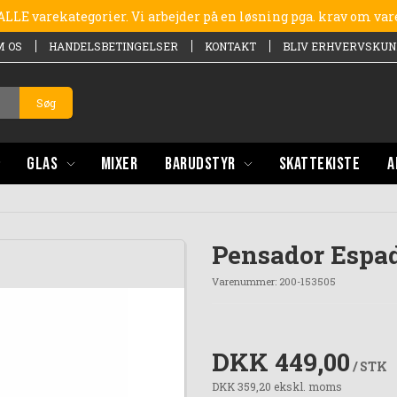
e ALLE varekategorier. Vi arbejder på en løsning pga. krav om va
M OS
HANDELSBETINGELSER
KONTAKT
BLIV ERHVERVSKUN
Søg
GLAS
MIXER
BARUDSTYR
SKATTEKISTE
A
Pensador Espa
Varenummer:
200-153505
DKK 449,00
/ STK
DKK 359,20 ekskl. moms