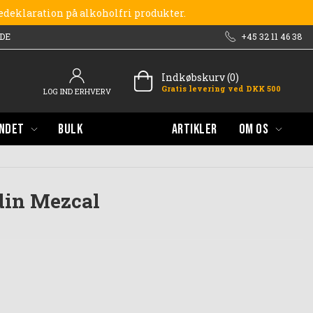
redeklaration på alkoholfri produkter.
DE
+45 32 11 46 38
Indkøbskurv (0)
Gratis levering ved DKK 500
LOG IND ERHVERV
NDET
BULK
ARTIKLER
OM OS
din Mezcal