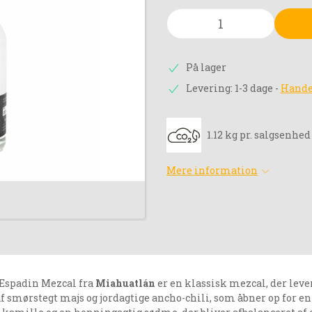
På lager
Levering: 1-3 dage
-
Hande
1.12 kg pr. salgsenhed
Mere information
Espadin Mezcal fra
Miahuatlán
er en klassisk mezcal, der lev
f smørstegt majs og jordagtige ancho-chili, som åbner op for e