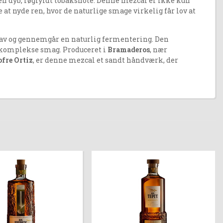
en dyb, røgfyldt tobaksnote. Denne mezcal er ikke kun
at nyde ren, hvor de naturlige smage virkelig får lov at
dgrav og gennemgår en naturlig fermentering. Den
g komplekse smag. Produceret i
Bramaderos
, nær
fre Ortiz
, er denne mezcal et sandt håndværk, der