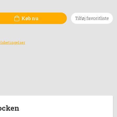
Køb nu
Tilføj favoritliste
lsbetingelser
ocken