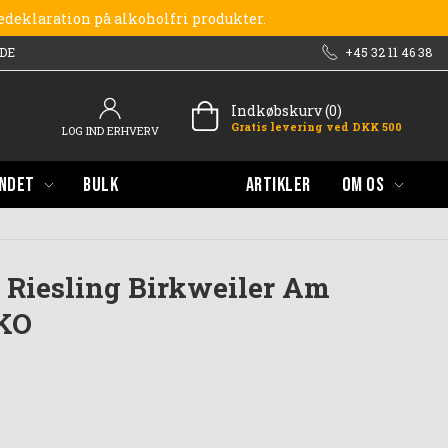
redeklaration på alkoholfri produkter.
DE
+45 32 11 46 38
Indkøbskurv (0)
Gratis levering ved DKK 500
LOG IND ERHVERV
NDET
BULK
ARTIKLER
OM OS
 Riesling Birkweiler Am
ØKO