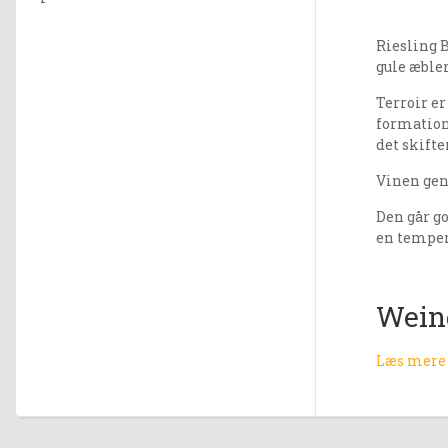
Riesling 
gule æbler
Terroir e
formation
det skift
Vinen gen
Den går go
en tempera
Wein
Læs mere