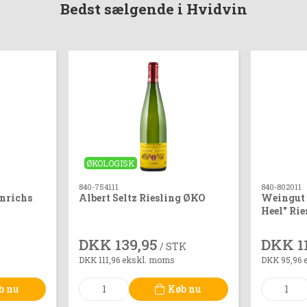
Bedst sælgende i Hvidvin
ØKOLOGISK
840-754111
840-802011
inrichs
Albert Seltz Riesling ØKO
Weingut 
Heel" Rie
Feinherb
DKK 139,95
DKK 1
/ STK
DKK 111,96 ekskl. moms
DKK 95,96 
b nu
Køb nu