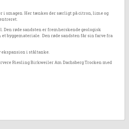
i smagen. Her tænkes der særligt på citron, lime og
entreret.
mel. Den røde sandsten er fremherskende geologisk
 et byggemateriale. Den røde sandsten får sin farve fra
ekspansion i ståltanke.
at servere Riesling Birkweiler Am Dachsberg Trocken med