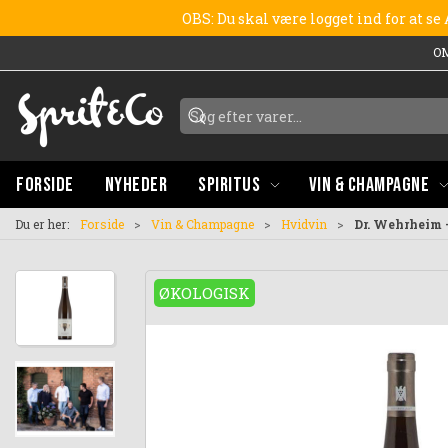
OBS: Du skal være logget ind for at s
O
FORSIDE
NYHEDER
SPIRITUS
VIN & CHAMPAGNE
Du er her:
Forside
Vin & Champagne
Hvidvin
Dr. Wehrheim 
ØKOLOGISK