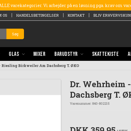
e ALLE varekategorier. Vi arbejder på en løsning pga. krav om va
M OS
HANDELSBETINGELSER
KONTAKT
BLIV ERHVERVSKUN
Søg
GLAS
MIXER
BARUDSTYR
SKATTEKISTE
A
- Riesling Birkweiler Am Dachsberg T. ØKO
Dr. Wehrheim -
Dachsberg T. 
Varenummer:
840-802215
DKK 359,95