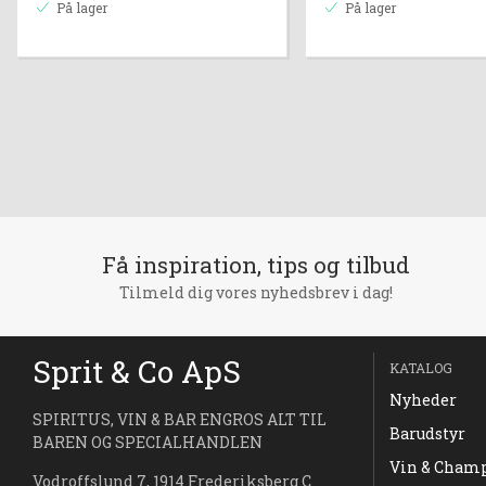
På lager
På lager
Få inspiration, tips og tilbud
Tilmeld dig vores nyhedsbrev i dag!
Sprit & Co ApS
KATALOG
Nyheder
SPIRITUS, VIN & BAR ENGROS ALT TIL
Barudstyr
BAREN OG SPECIALHANDLEN
Vin & Cham
Vodroffslund 7, 1914 Frederiksberg C