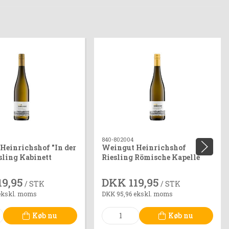
840-802004
Heinrichshof "In der
Weingut Heinrichshof
sling Kabinett
Riesling Römische Kapelle
19,95
DKK 119,95
/ STK
/ STK
ekskl. moms
DKK 95,96 ekskl. moms
Køb nu
Køb nu