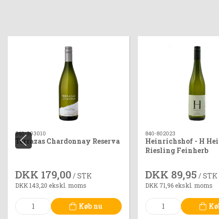
840-303010
840-802023
Terrazas Chardonnay Reserva
Heinrichshof - H He
Riesling Feinherb
DKK 179,00
DKK 89,95
/ STK
/ STK
DKK 143,20 ekskl. moms
DKK 71,96 ekskl. moms
Køb nu
Kø