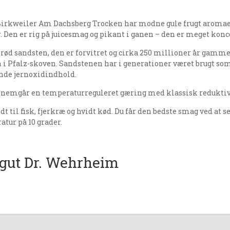
Birkweiler Am Dachsberg Trocken har modne gule frugt aromaer 
. Den er rig på juicesmag og pikant i ganen – den er meget konc
r rød sandsten, den er forvitret og cirka 250 millioner år gam
 i Pfalz-skoven. Sandstenen har i generationer været brugt som
ende jernoxidindhold.
nemgår en temperaturreguleret gæring med klassisk reduktiv 
dt til fisk, fjerkræ og hvidt kød. Du får den bedste smag ved 
tur på 10 grader.
gut Dr. Wehrheim