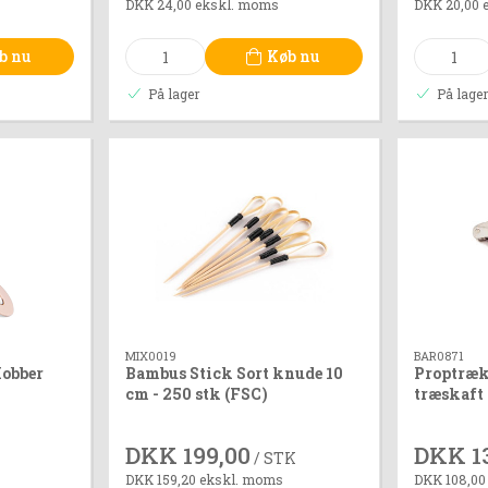
DKK 24,00 ekskl. moms
DKK 20,00 
b nu
Køb nu
På lager
På lage
MIX0019
BAR0871
obber
Bambus Stick Sort knude 10
Proptræk
cm - 250 stk (FSC)
træskaft
DKK 199,00
DKK 1
/ STK
DKK 159,20 ekskl. moms
DKK 108,00