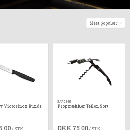
Mest populær
BAR0865
v Victorinox Rundt
Proptrækker Teflon Sort
d
5,00
DKK 75,00
/ STK
/ STK