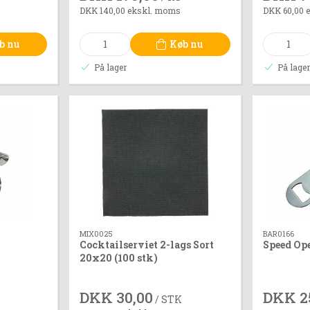
DKK 140,00 ekskl. moms
DKK 60,00 
b nu
Køb nu
På lager
På lage
MIX0025
BAR0166
Cocktailserviet 2-lags Sort
Speed Ope
20x20 (100 stk)
DKK 30,00
DKK 2
/ STK