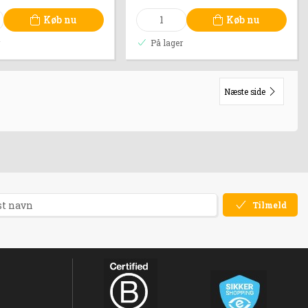
Køb nu
Køb nu
r
På lager
Næste side
Tilmeld