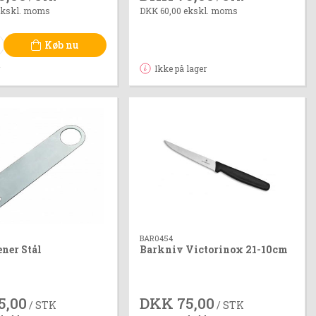
ekskl. moms
DKK 60,00 ekskl. moms
Køb nu
r
Ikke på lager
BAR0454
ner Stål
Barkniv Victorinox 21-10cm
5,00
DKK 75,00
/ STK
/ STK