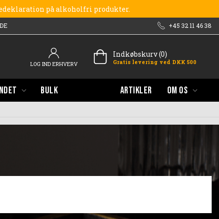
redeklaration på alkoholfri produkter.
DE
+45 32 11 46 38
Indkøbskurv (0)
Gratis levering ved DKK 500
LOG IND ERHVERV
NDET
BULK
ARTIKLER
OM OS