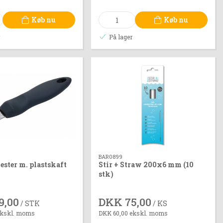
Køb nu
Køb nu
r
På lager
BAR0899
ester m. plastskaft
Stir + Straw 200x6 mm (10
stk)
9,00
DKK 75,00
/ STK
/ KS
ekskl. moms
DKK 60,00 ekskl. moms