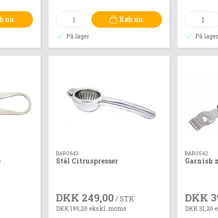
b nu
Køb nu
På lager
På lage
BAR0643
BAR0542
e
Stål Citruspresser
Garnish z
DKK 249,00
DKK 3
/ STK
DKK 199,20 ekskl. moms
DKK 31,20 