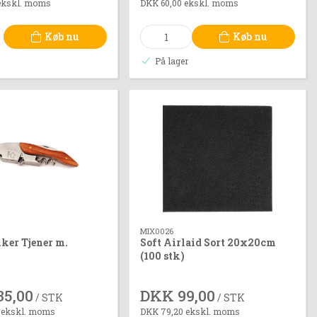
ekskl. moms
DKK 60,00 ekskl. moms
Køb nu
Køb nu
r
På lager
MIX0026
ker Tjener m.
Soft Airlaid Sort 20x20cm
(100 stk)
35,00
DKK 99,00
/ STK
/ STK
 ekskl. moms
DKK 79,20 ekskl. moms