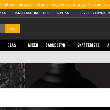
e ALLE varekategorier. Vi arbejder på en løsning pga. krav om va
M OS
HANDELSBETINGELSER
KONTAKT
BLIV ERHVERVSKUN
Søg
GLAS
MIXER
BARUDSTYR
SKATTEKISTE
A