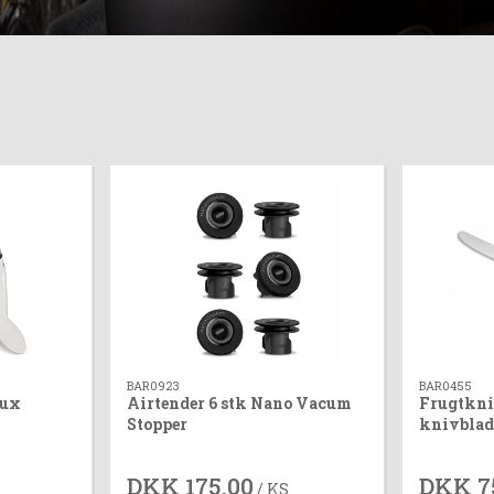
BAR0923
BAR0455
Lux
Airtender 6 stk Nano Vacum
Frugtkni
Stopper
knivbla
DKK 175,00
DKK 7
/ KS