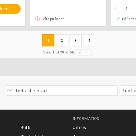
b nu
Ikke på lager
På lage
1
2
3
4
Viser 1 til 20 af 66
20
INFORMATION
Bulk
Om os