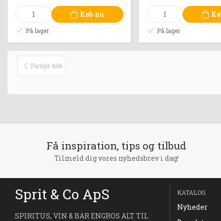
Køb nu
Kø
På lager
På lager
Forrige side
Få inspiration, tips og tilbud
Tilmeld dig vores nyhedsbrev i dag!
Sprit & Co ApS
KATALOG
Nyheder
SPIRITUS, VIN & BAR ENGROS ALT TIL