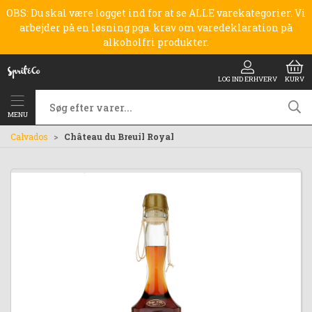
OBS: Du skal være logget ind for at se ALLE varekategorier. Vi
arbejder på en løsning pga. krav om varedeklaration på
alkoholfri produkter.
LOG IND ERHVERV
KURV
MENU
Calvados
Château du Breuil Royal