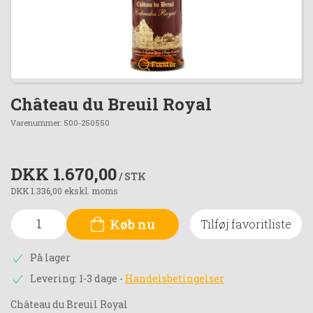
Forstør
Château du Breuil Royal
Varenummer:
500-250550
DKK 1.670,00
/ STK
DKK 1.336,00 ekskl. moms
Køb nu
Tilføj favoritliste
På lager
Levering: 1-3 dage
-
Handelsbetingelser
Château du Breuil Royal