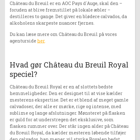
Château du Breuil er en AOC Pays d´Auge, skal den –
foruden at blive fremstillet på lokale æbler –
destilleres to gange. Det giver en blødere calvados, da
alkoholens skarpeste nuancer fjernes.
Du kan læse mere om Château du Breuil på vores
agenturside
her
.
Hvad gør Château du Breuil Royal
speciel?
Château du Breuil Royal er en af slottets bedste
hemmeligheder. Den er designet til at vise kælder
mesterens ekspertise. Det er et blend af meget gamle
calvadoser, der alle er mørke, rige og intense, med
sublime og lange afslutninger. Mønsteret på flasken
er guld for at understregen det eksklusive, som
flasken rummer over. Der står ingen alder på Château
du Breuil Royal, da kælder mesteren løbende tilføjer
den calvados, han mener, vil styrke Royalen bedst