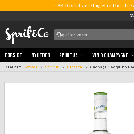
OBS: Du skal være logget ind for at s
O
FORSIDE
NYHEDER
SPIRITUS
VIN & CHAMPAGNE
Du er her:
Forside
Spiritus
Cachaca
Cachaça Thoquino Bré