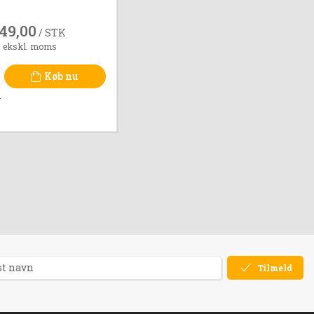
49,00
/ STK
0 ekskl. moms
Køb nu
r
Tilmeld