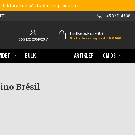
redeklaration på alkoholfri produkter.
DE
+45 32 11 46 38
Indkøbskurv (0)
Gratis levering ved DKK 500
LOG IND ERHVERV
NDET
BULK
ARTIKLER
OM OS
no Brésil