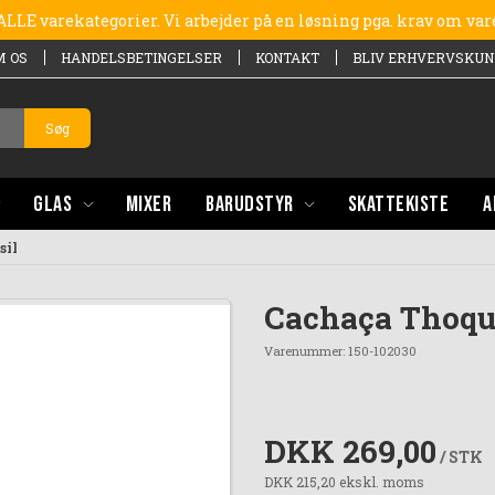
e ALLE varekategorier. Vi arbejder på en løsning pga. krav om va
M OS
HANDELSBETINGELSER
KONTAKT
BLIV ERHVERVSKUN
Søg
GLAS
MIXER
BARUDSTYR
SKATTEKISTE
A
sil
Cachaça Thoqui
Varenummer:
150-102030
DKK 269,00
/ STK
DKK 215,20 ekskl. moms