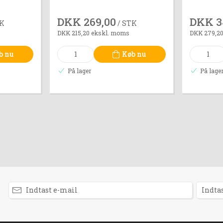
DKK 269,00
DKK 3
TK
/ STK
DKK 215,20 ekskl. moms
DKK 279,2
b nu
Køb nu
På lager
På lage