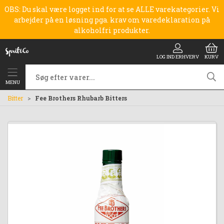
OBS: Du skal være logget ind for at se ALLE varekategorier. Vi
arbejder på en løsning pga. krav om varedeklaration på
alkoholfri produkter.
LOG IND ERHVERV
KURV
MENU
Bitter
Fee Brothers Rhubarb Bitters