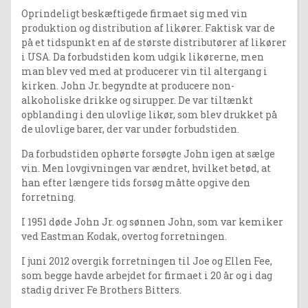
Oprindeligt beskæftigede firmaet sig med vin
produktion og distribution af likører. Faktisk var de
på et tidspunkt en af de største distributører af likører
i USA. Da forbudstiden kom udgik likørerne, men
man blev ved med at producerer vin til altergang i
kirken. John Jr. begyndte at producere non-
alkoholiske drikke og sirupper. De var tiltænkt
opblanding i den ulovlige likør, som blev drukket på
de ulovlige barer, der var under forbudstiden.
Da forbudstiden ophørte forsøgte John igen at sælge
vin. Men lovgivningen var ændret, hvilket betød, at
han efter længere tids forsøg måtte opgive den
forretning.
I 1951 døde John Jr. og sønnen John, som var kemiker
ved Eastman Kodak, overtog forretningen.
I juni 2012 overgik forretningen til Joe og Ellen Fee,
som begge havde arbejdet for firmaet i 20 år og i dag
stadig driver Fe Brothers Bitters.