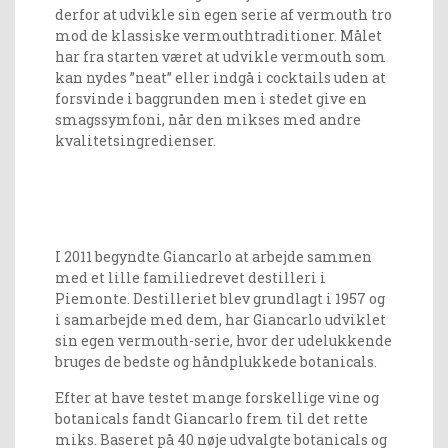
derfor at udvikle sin egen serie af vermouth tro
mod de klassiske vermouthtraditioner. Målet
har fra starten været at udvikle vermouth som
kan nydes ”neat” eller indgå i cocktails uden at
forsvinde i baggrunden men i stedet give en
smagssymfoni, når den mikses med andre
kvalitetsingredienser.
I 2011 begyndte Giancarlo at arbejde sammen
med et lille familiedrevet destilleri i
Piemonte. Destilleriet blev grundlagt i 1957 og
i samarbejde med dem, har Giancarlo udviklet
sin egen vermouth-serie, hvor der udelukkende
bruges de bedste og håndplukkede botanicals.
Efter at have testet mange forskellige vine og
botanicals fandt Giancarlo frem til det rette
miks. Baseret på 40 nøje udvalgte botanicals og