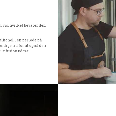
l vis, hvilket bevarer den
alkohol i en periode på
ndige tid for at opnå den
 infusion udgør