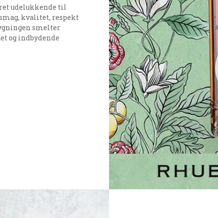
ret udelukkende til
 smag, kvalitet, respekt
Bygningen smelter
ået og indbydende