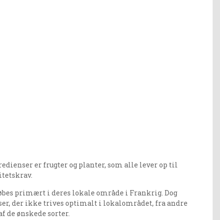
dienser er frugter og planter, som alle lever op til
itetskrav.
købes primært i deres lokale område i Frankrig. Dog
er, der ikke trives optimalt i lokalområdet, fra andre
af de ønskede sorter.