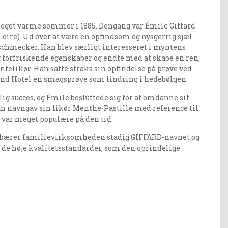
meget varme sommer i 1885. Dengang var Émile Giffard
Loire). Ud over at være en opfindsom og nysgerrig sjæl
schmecker. Han blev særligt interesseret i myntens
forfriskende egenskaber og endte med at skabe en ren,
ntelikør. Han satte straks sin opfindelse på prøve ved
rand Hotel en smagsprøve som lindring i hedebølgen.
ig succes, og Émile besluttede sig for at omdanne sit
Han navngav sin likør
Menthe-Pastille
med reference til
 var meget populære på den tid.
 bærer familievirksomheden stadig GIFFARD-navnet og
de de høje kvalitetsstandarder, som den oprindelige