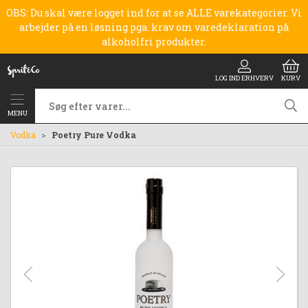
OBS: Du skal være logget ind for at se ALLE varekategorier. Vi
arbejder på en løsning pga. krav om varedeklaration på
alkoholfri produkter.
LOG IND ERHVERV
KURV
MENU
Vodka
Poetry Pure Vodka