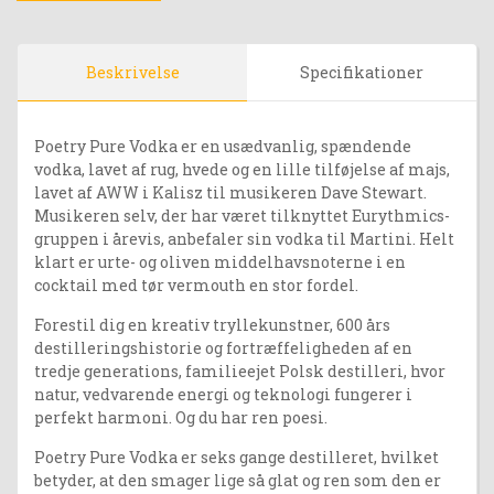
Beskrivelse
Specifikationer
Poetry Pure Vodka er en usædvanlig, spændende
vodka, lavet af rug, hvede og en lille tilføjelse af majs,
lavet af AWW i Kalisz til musikeren Dave Stewart.
Musikeren selv, der har været tilknyttet Eurythmics-
gruppen i årevis, anbefaler sin vodka til Martini. Helt
klart er urte- og oliven middelhavsnoterne i en
cocktail med tør vermouth en stor fordel.
Forestil dig en kreativ tryllekunstner, 600 års
destilleringshistorie og fortræffeligheden af ​​en
tredje generations, familieejet Polsk destilleri, hvor
natur, vedvarende energi og teknologi fungerer i
perfekt harmoni. Og du har ren poesi.
Poetry Pure Vodka er seks gange destilleret, hvilket
betyder, at den smager lige så glat og ren som den er