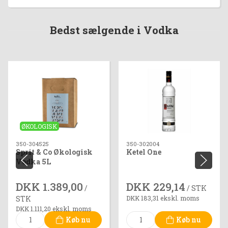
Bedst sælgende i Vodka
ØKOLOGISK
350-304525
350-302004
Sprit & Co Økologisk
Ketel One
Vodka 5L
DKK 1.389,00
DKK 229,14
/
/ STK
STK
DKK 183,31 ekskl. moms
DKK 1.111,20 ekskl. moms
Køb nu
Køb nu