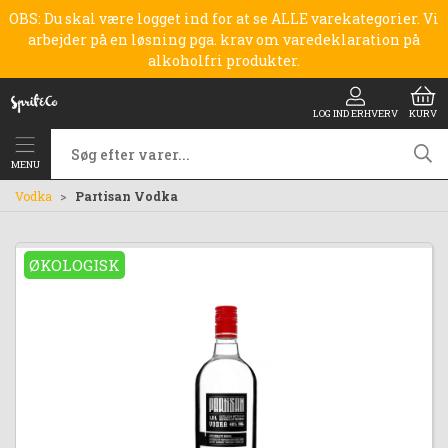
OBS: Du skal være logget ind for at se ALLE varekategorier. Vi
arbejder på en løsning pga. krav om varedeklaration på
alkoholfri produkter.
LOG IND ERHVERV
KURV
MENU
Vodka
Partisan Vodka
ØKOLOGISK