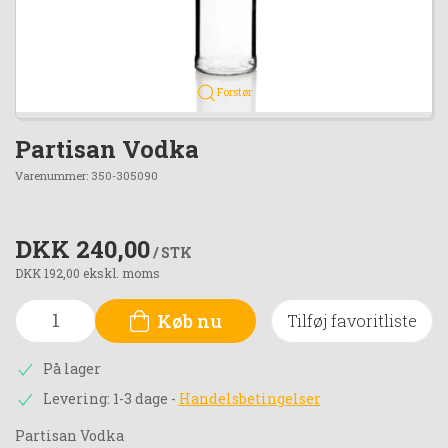
Forstør
Partisan Vodka
Varenummer:
350-305090
DKK 240,00
/ STK
DKK 192,00 ekskl. moms
Køb nu
Tilføj favoritliste
På lager
Levering: 1-3 dage
-
Handelsbetingelser
Partisan Vodka