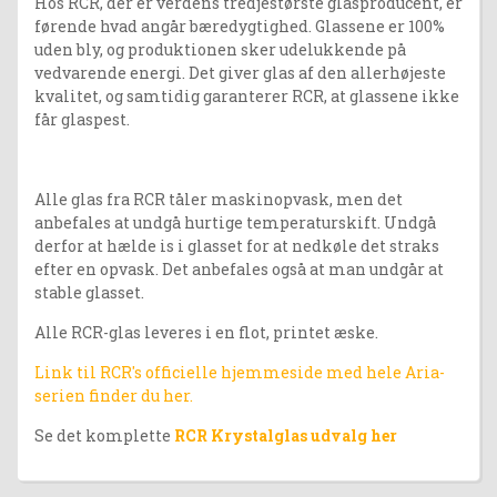
Hos RCR, der er verdens tredjestørste glasproducent, er
førende hvad angår bæredygtighed. Glassene er 100%
uden bly, og produktionen sker udelukkende på
vedvarende energi. Det giver glas af den allerhøjeste
kvalitet, og samtidig garanterer RCR, at glassene ikke
får glaspest.
Alle glas fra RCR tåler maskinopvask, men det
anbefales at undgå hurtige temperaturskift. Undgå
derfor at hælde is i glasset for at nedkøle det straks
efter en opvask. Det anbefales også at man undgår at
stable glasset.
Alle RCR-glas leveres i en flot, printet æske.
Link til RCR's officielle hjemmeside med hele Aria-
serien finder du her.
Se det komplette
RCR Krystalglas udvalg her