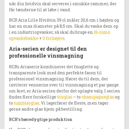
når din hvidvin skal serveres i smukke rammer, der
får tænderne til at løbe i vand.
RCR Aria Lille Hvidvin 39 cl måler 20,6 cm i højden og
har en max diameter på 8,5 cm. Skal du vaske dem op
i en industriopvasker, så skal du bruge en
16-rums
opvaskebakke
+
3 forhøjere
.
Aria-serien er designet til den
professionelle vinsmagning
RCRs Ariaserie kombinerer det fnuglette og
transparente look med den perfekte facon til
professionel vinsmagning. Hører du til dem, der
inviterer vennerne over til vinsmagning et par gange
om året, er Aria-serien derfor det oplagte valg. I serien
findes flere forskellige
vinglas
– to
champagneglas
og
to
tumblerglas
. Vi lagerfører de fleste, men tager
gerne andre glas hjem på bestilling.
RCR’s bæredygtige produktion