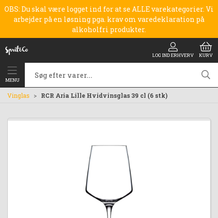
OBS: Du skal være logget ind for at se ALLE varekategorier. Vi
arbejder på en løsning pga. krav om varedeklaration på
alkoholfri produkter.
LOG IND ERHVERV
KURV
MENU
Vinglas
RCR Aria Lille Hvidvinsglas 39 cl (6 stk)