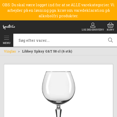
OBS: Du skal være logget ind for at se ALLE varekategorier. Vi
arbejder på en løsning pga. krav om varedeklaration på
alkoholfri produkter.
LOG IND ERHVERV
KURV
MENU
Vinglas
Libbey Spksy G&T 58 cl (6 stk)