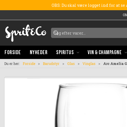
OBS: Du skal være logget ind for at s
O
FORSIDE
NYHEDER
SPIRITUS
VIN & CHAMPAGNE
Du er her:
Forside
Barudstyr
Glas
Vinglas
Arc Amelia Go