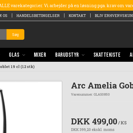
e ALLE varekategorier. Vi arbejder på en løsning pga. krav om va
M OS
HANDELSBETINGELSER
KONTAKT
BLIV ERHVERVSKUN
Søg
GLAS
MIXER
BARUDSTYR
SKATTEKISTE
A
blet 19 cl (12 stk)
Arc Amelia Gobl
Varenummer:
GLAS0850
DKK 499,00
/ KS
DKK 399,20 ekskl. moms