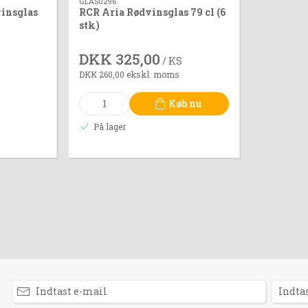
GLAS0296
vinsglas
RCR Aria Rødvinsglas 79 cl (6
stk)
DKK 325,00
/ KS
DKK 260,00 ekskl. moms
Køb nu
På lager