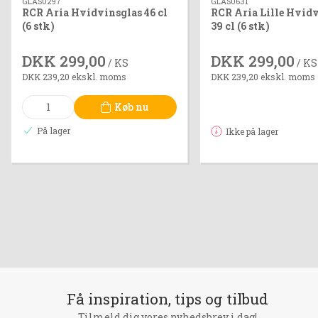
GLAS0297
GLAS0631
RCR Aria Hvidvinsglas 46 cl
RCR Aria Lille Hvid
(6 stk)
39 cl (6 stk)
DKK 299,00
DKK 299,00
/ KS
/ KS
DKK 239,20 ekskl. moms
DKK 239,20 ekskl. moms
Køb nu
På lager
Ikke på lager
Få inspiration, tips og tilbud
Tilmeld dig vores nyhedsbrev i dag!