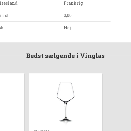
lsesland
Frankrig
i cl.
0,00
sk
Nej
Bedst sælgende i Vinglas