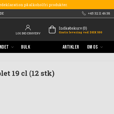
redeklaration på alkoholfri produkter.
DE
+45 32 11 46 38
Indkøbskurv (0)
Gratis levering ved DKK 500
LOG IND ERHVERV
NDET
BULK
ARTIKLER
OM OS
et 19 cl (12 stk)