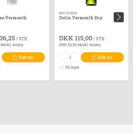
800-102515
sso Vermouth
Dolin Vermouth Dry
36,25
DKK 115,00
/ STK
/ STK
 ekskl. moms
DKK 92,00 ekskl. moms
Køb nu
Køb nu
r
På lager