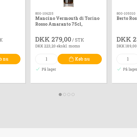
800-106215
800-105010
Mancino Vermouth di Torino
Berto Ro
Rosso Amaranto 75cl,
DKK 279,00
DKK 2
TK
/ STK
DKK 223,20 ekskl. moms
DKK 189,00
b nu
Køb nu
På lager
På lage