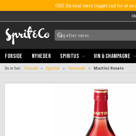
OBS: Du skal være logget ind for at s
O
FORSIDE
NYHEDER
SPIRITUS
VIN & CHAMPAGNE
Du er her:
Forside
Spiritus
Vermouth
Martini Rosato