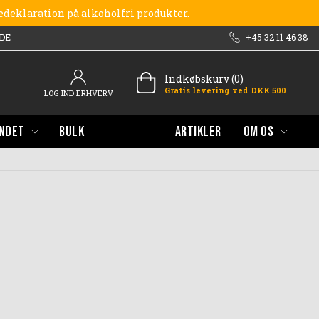
redeklaration på alkoholfri produkter.
DE
+45 32 11 46 38
Indkøbskurv (0)
Gratis levering ved DKK 500
LOG IND ERHVERV
NDET
BULK
ARTIKLER
OM OS