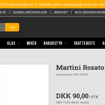
e ALLE varekategorier. Vi arbejder på en løsning pga. krav om va
M OS
HANDELSBETINGELSER
KONTAKT
BLIV ERHVERVSKUN
Søg
GLAS
MIXER
BARUDSTYR
SKATTEKISTE
A
Martini Rosato
Varenummer:
800-103020
DKK 90,00
/ STK
DKK 72,00 ekskl. moms