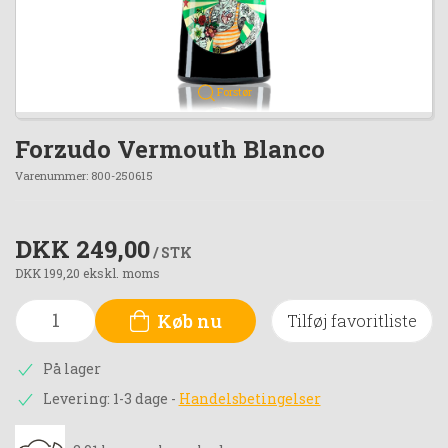
Forstør
Forzudo Vermouth Blanco
Varenummer:
800-250615
DKK 249,00
/ STK
DKK 199,20 ekskl. moms
Køb nu
Tilføj favoritliste
På lager
Levering: 1-3 dage
-
Handelsbetingelser