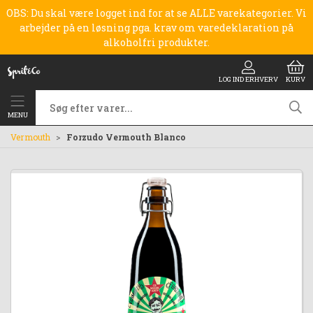
OBS: Du skal være logget ind for at se ALLE varekategorier. Vi
arbejder på en løsning pga. krav om varedeklaration på
alkoholfri produkter.
LOG IND ERHVERV
KURV
MENU
Vermouth
Forzudo Vermouth Blanco