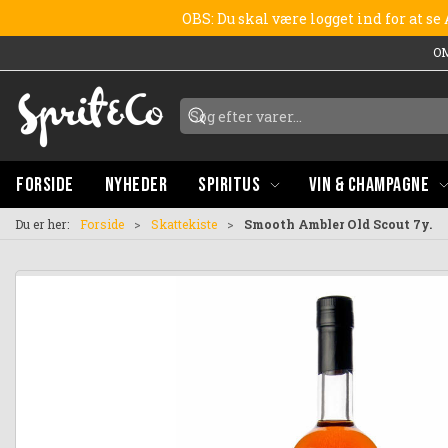
OBS: Du skal være logget ind for at s
O
FORSIDE
NYHEDER
SPIRITUS
VIN & CHAMPAGNE
Du er her:
Forside
Skattekiste
Smooth Ambler Old Scout 7y.