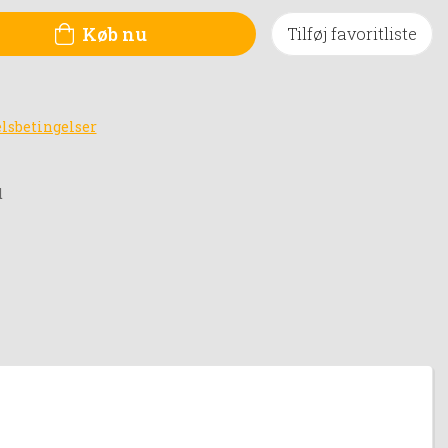
Køb nu
Tilføj favoritliste
lsbetingelser
d