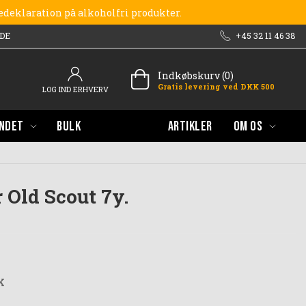
redeklaration på alkoholfri produkter.
DE
+45 32 11 46 38
Indkøbskurv (0)
Gratis levering ved DKK 500
LOG IND ERHVERV
NDET
BULK
ARTIKLER
OM OS
Old Scout 7y.
K