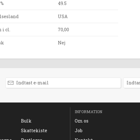
 %
49.5
lsesland
USA
i cl.
70,00
sk
Nej
INFORMATION
Bulk
Om os
Skattekiste
Job