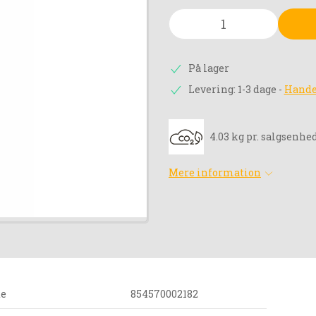
På lager
Levering: 1-3 dage
-
Hande
4.03 kg pr. salgsenhe
Mere information
de
854570002182