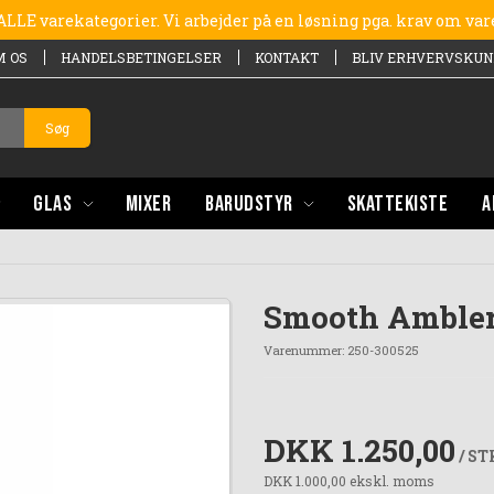
e ALLE varekategorier. Vi arbejder på en løsning pga. krav om va
M OS
HANDELSBETINGELSER
KONTAKT
BLIV ERHVERVSKUN
Søg
GLAS
MIXER
BARUDSTYR
SKATTEKISTE
A
Smooth Ambler 
Varenummer:
250-300525
DKK 1.250,00
/ ST
DKK 1.000,00 ekskl. moms