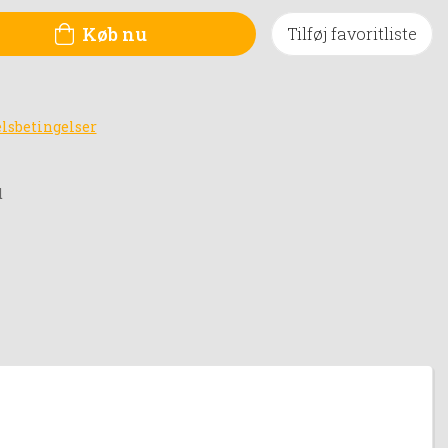
Køb nu
Tilføj favoritliste
lsbetingelser
d