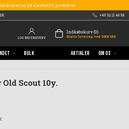
redeklaration på alkoholfri produkter.
DE
+45 32 11 46 38
Indkøbskurv (0)
Gratis levering ved DKK 500
LOG IND ERHVERV
NDET
BULK
ARTIKLER
OM OS
Old Scout 10y.
K