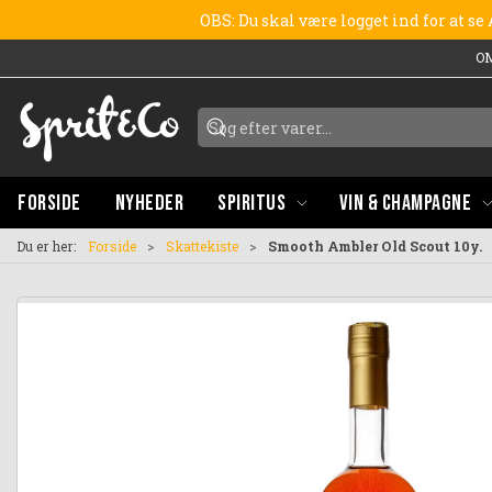
OBS: Du skal være logget ind for at s
O
FORSIDE
NYHEDER
SPIRITUS
VIN & CHAMPAGNE
Du er her:
Forside
Skattekiste
Smooth Ambler Old Scout 10y.