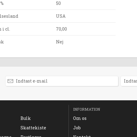
 %
50
lsesland
USA
i cl.
70,00
sk
Nej
INFORMATION
Bulk
Om os
Skattekiste
Job