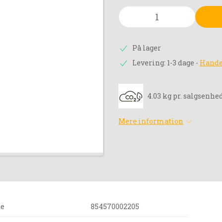
På lager
Levering: 1-3 dage
-
Hande
4.03 kg pr. salgsenhe
Mere information
de
854570002205