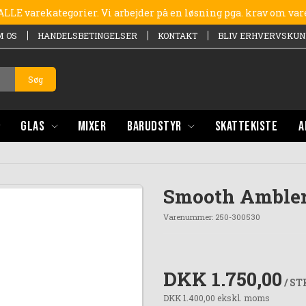
e ALLE varekategorier. Vi arbejder på en løsning pga. krav om va
M OS
HANDELSBETINGELSER
KONTAKT
BLIV ERHVERVSKUN
Søg
GLAS
MIXER
BARUDSTYR
SKATTEKISTE
A
Smooth Ambler 
Varenummer:
250-300530
DKK 1.750,00
/ ST
DKK 1.400,00 ekskl. moms