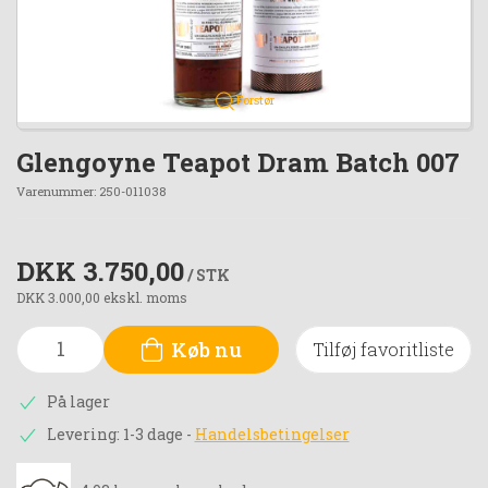
Forstør
Glengoyne Teapot Dram Batch 007
Varenummer:
250-011038
DKK 3.750,00
/ STK
DKK 3.000,00 ekskl. moms
Køb nu
Tilføj favoritliste
På lager
Levering: 1-3 dage
-
Handelsbetingelser