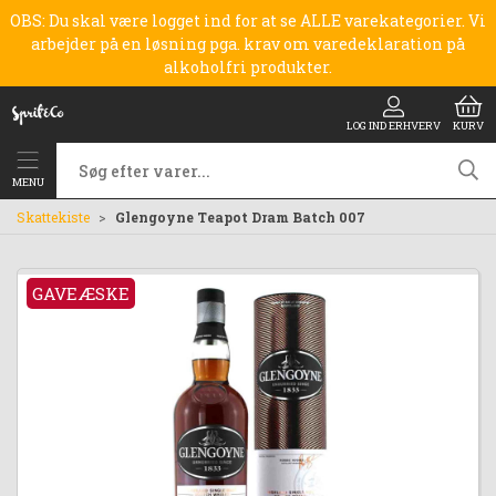
OBS: Du skal være logget ind for at se ALLE varekategorier. Vi
arbejder på en løsning pga. krav om varedeklaration på
alkoholfri produkter.
LOG IND ERHVERV
KURV
MENU
Skattekiste
Glengoyne Teapot Dram Batch 007
GAVEÆSKE