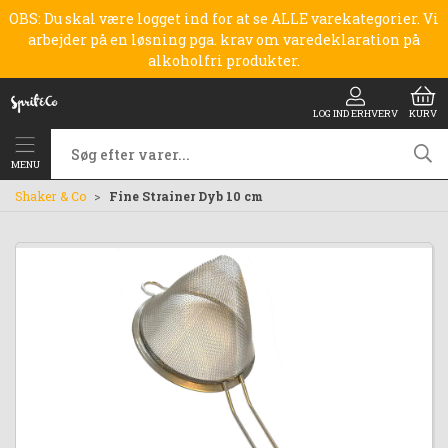
OBS: Du skal være logget ind for at se ALLE varekategorier. Vi
arbejder på en løsning pga. krav om varedeklaration på
alkoholfri produkter.
LOG IND ERHVERV
KURV
MENU
Shaker & Co
Fine Strainer Dyb 10 cm