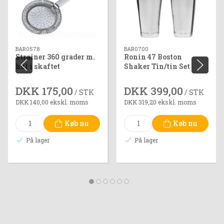
BAR0578
BAR0700
Strainer 360 grader m.
Ronin 47 Boston
hul i skaftet
Shaker Tin/tin Set
DKK 175,00
DKK 399,00
/ STK
/ STK
DKK 140,00 ekskl. moms
DKK 319,20 ekskl. moms
Køb nu
Køb nu
På lager
På lager