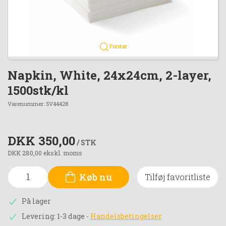
Forstør
Napkin, White, 24x24cm, 2-layer,
1500stk/kl
Varenummer:
SV44428
DKK 350,00
/ STK
DKK 280,00 ekskl. moms
Køb nu
Tilføj favoritliste
På lager
Levering: 1-3 dage
-
Handelsbetingelser