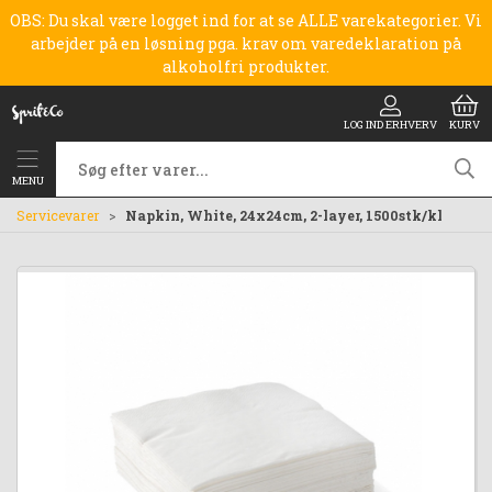
OBS: Du skal være logget ind for at se ALLE varekategorier. Vi
arbejder på en løsning pga. krav om varedeklaration på
alkoholfri produkter.
LOG IND ERHVERV
KURV
MENU
Servicevarer
Napkin, White, 24x24cm, 2-layer, 1500stk/kl