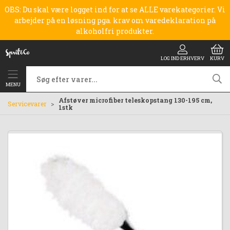
OBS: Du skal være logget ind for at se ALLE varekategorier. Vi
arbejder på en løsning pga. krav om varedeklaration på
alkoholfri produkter.
LOG IND ERHVERV
KURV
MENU
Afstøver microfiber teleskopstang 130-195 cm,
Servicevarer
1stk