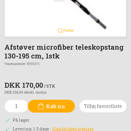
Forstør
Afstøver microfiber teleskopstang
130-195 cm, 1stk
Varenummer:
SV15271
DKK 170,00
/ STK
DKK 136,00 ekskl. moms
Køb nu
Tilføj favoritliste
På lager
Levering: 1-3 dage
-
Handelsbetingelser