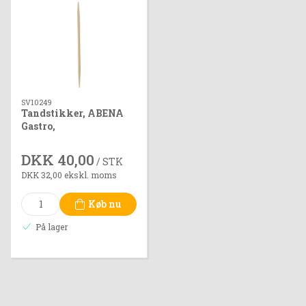
SV10249
Tandstikker, ABENA
Gastro,
6,5cm,enkeltpakket i
papir 1000 stk/pk
DKK 40,00
/ STK
DKK 32,00 ekskl. moms
Køb nu
På lager