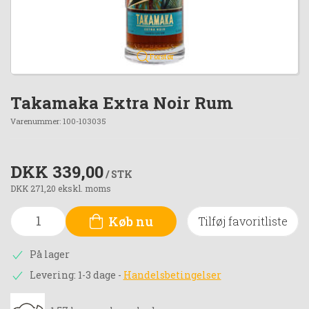
Forstør
Takamaka Extra Noir Rum
Varenummer:
100-103035
DKK 339,00
/ STK
DKK 271,20 ekskl. moms
Køb nu
Tilføj favoritliste
På lager
Levering: 1-3 dage
-
Handelsbetingelser