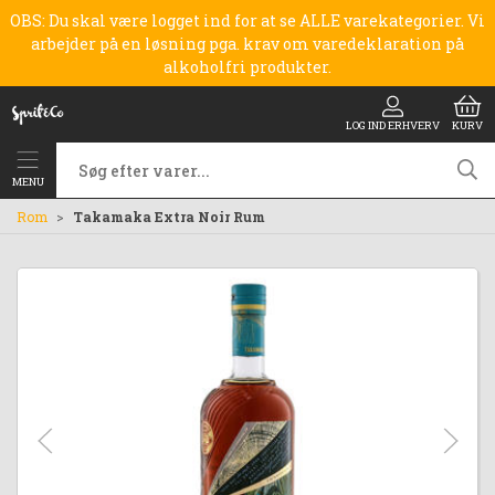
OBS: Du skal være logget ind for at se ALLE varekategorier. Vi
arbejder på en løsning pga. krav om varedeklaration på
alkoholfri produkter.
LOG IND ERHVERV
KURV
MENU
Rom
Takamaka Extra Noir Rum