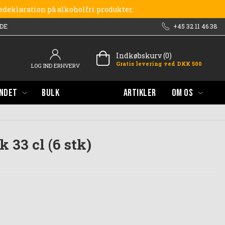
redeklaration på alkoholfri produkter.
DE
+45 32 11 46 38
Indkøbskurv (0)
Gratis levering ved DKK 500
LOG IND ERHVERV
NDET
BULK
ARTIKLER
OM OS
 33 cl (6 stk)