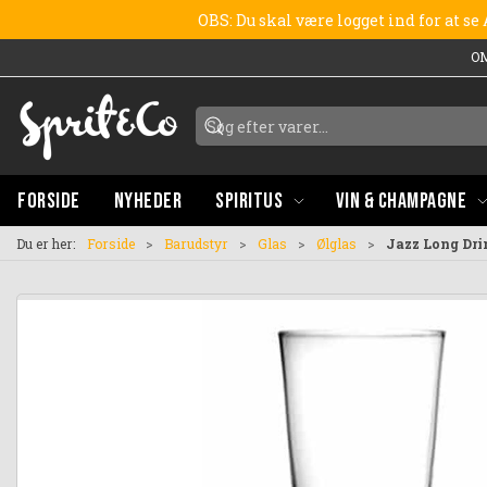
OBS: Du skal være logget ind for at s
O
FORSIDE
NYHEDER
SPIRITUS
VIN & CHAMPAGNE
Du er her:
Forside
Barudstyr
Glas
Ølglas
Jazz Long Drin