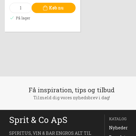
Køb nu
På lager
Få inspiration, tips og tilbud
Tilmeld dig vores nyhedsbrev i dag!
Sprit & Co ApS
KATALOG
Nyheder
SPIRITUS, VIN & BAR ENGROS ALT TIL