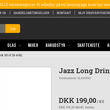
e ALLE varekategorier. Vi arbejder på en løsning pga. krav om va
M OS
HANDELSBETINGELSER
KONTAKT
BLIV ERHVERVSKUN
Søg
GLAS
MIXER
BARUDSTYR
SKATTEKISTE
A
k 33 cl (6 stk)
Jazz Long Drink
Varenummer:
GLAS0562
DKK 199,00
/ KS
DKK 159,20 ekskl. moms