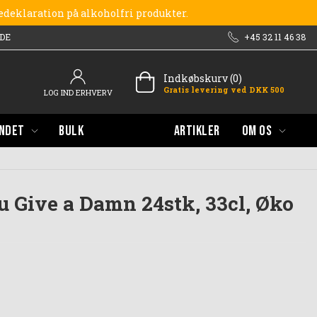
redeklaration på alkoholfri produkter.
DE
+45 32 11 46 38
Indkøbskurv (0)
Gratis levering ved DKK 500
LOG IND ERHVERV
NDET
BULK
ARTIKLER
OM OS
u Give a Damn 24stk, 33cl, Øko