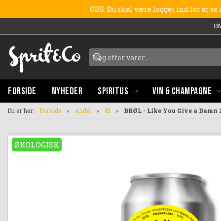
OBS: Du skal være logget ind for at s
O
FORSIDE
NYHEDER
SPIRITUS
VIN & CHAMPAGNE
Du er her:
Forside
Andet
Øl
BRØL - Like You Give a Damn 2
ØKOLOGISK