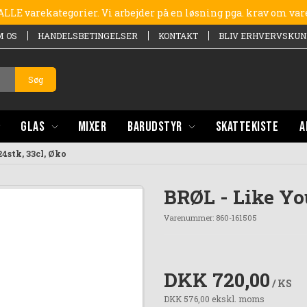
e ALLE varekategorier. Vi arbejder på en løsning pga. krav om va
M OS
HANDELSBETINGELSER
KONTAKT
BLIV ERHVERVSKUN
Søg
GLAS
MIXER
BARUDSTYR
SKATTEKISTE
A
4stk, 33cl, Øko
BRØL - Like Yo
Varenummer:
860-161505
DKK 720,00
/ KS
DKK 576,00 ekskl. moms