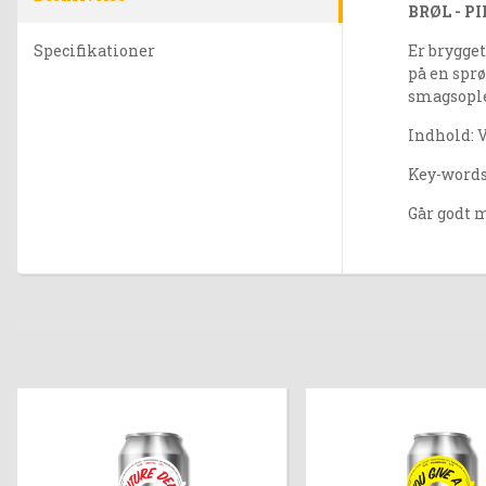
BRØL - P
Specifikationer
Er brygge
på en sprø
smagsople
Indhold: 
Key-words:
Går godt m