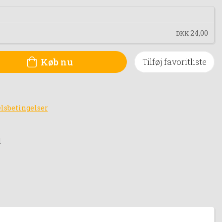
24,00
DKK
Køb nu
Tilføj favoritliste
lsbetingelser
d