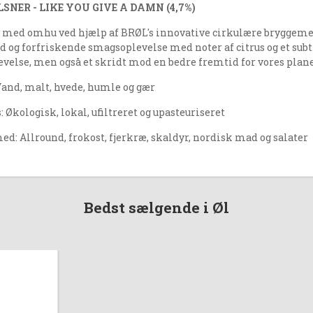
ILSNER - LIKE YOU GIVE A DAMN (4,7%)
t med omhu ved hjælp af BRØL's innovative cirkulære bryggemet
d og forfriskende smagsoplevelse med noter af citrus og et subtil
velse, men også et skridt mod en bedre fremtid for vores plan
Vand, malt, hvede, humle og gær
 Økologisk, lokal, ufiltreret og upasteuriseret
ed: Allround, frokost, fjerkræ, skaldyr, nordisk mad og salater
Bedst sælgende i Øl