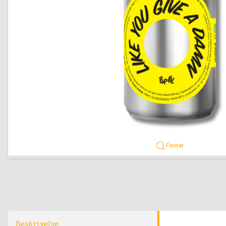
Forstør
Beskrivelse