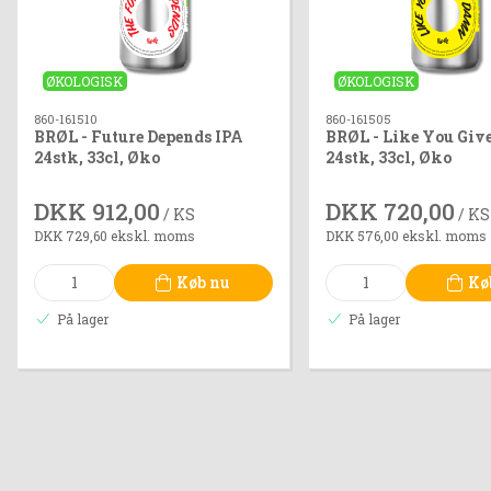
ØKOLOGISK
ØKOLOGISK
860-161510
860-161505
BRØL - Future Depends IPA
BRØL - Like You Giv
24stk, 33cl, Øko
24stk, 33cl, Øko
DKK 912,00
DKK 720,00
/ KS
/ KS
DKK 729,60 ekskl. moms
DKK 576,00 ekskl. moms
Køb nu
Kø
På lager
På lager