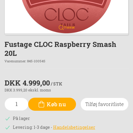
Forstør
Fustage CLOC Raspberry Smash
20L
Varenummer:
845-100545
DKK 4.999,00
/ STK
DKK 3.999,20 ekskl. moms
Køb nu
Tilføj favoritliste
På lager
Levering: 1-3 dage
-
Handelsbetingelser