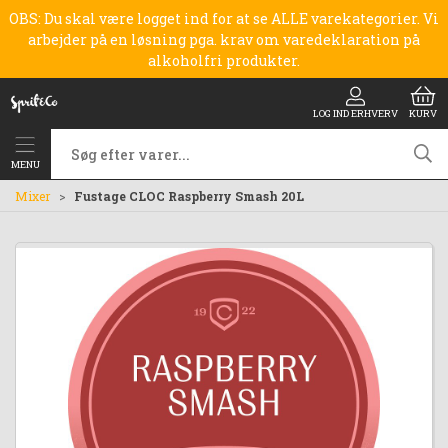
OBS: Du skal være logget ind for at se ALLE varekategorier. Vi
arbejder på en løsning pga. krav om varedeklaration på
alkoholfri produkter.
LOG IND ERHVERV
KURV
MENU
Mixer
Fustage CLOC Raspberry Smash 20L