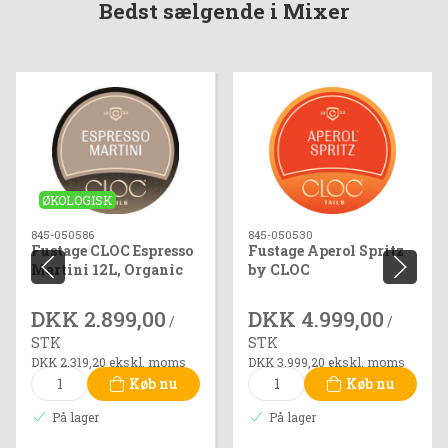
Bedst sælgende i Mixer
ØKOLOGISK
845-050586
845-050530
Fustage CLOC Espresso
Fustage Aperol Spritz
Martini 12L, Organic
by CLOC
DKK 2.899,00
DKK 4.999,00
/
/
STK
STK
DKK 2.319,20 ekskl. moms
DKK 3.999,20 ekskl. moms
Køb nu
Køb nu
På lager
På lager