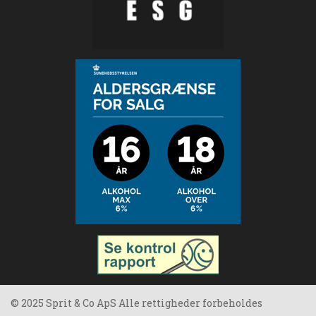
© 2025 Sprit & Co ApS Alle rettigheder forbeholdes