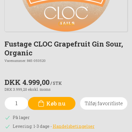
Forstør
Fustage CLOC Grapefruit Gin Sour,
Organic
Varenummer:
845-050520
DKK 4.999,00
/ STK
DKK 3.999,20 ekskl. moms
Køb nu
Tilføj favoritliste
På lager
Levering: 1-3 dage
-
Handelsbetingelser