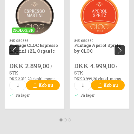
ØKOLOGISK
845-050586
845-050530
Fustage CLOC Espresso
Fustage Aperol Spritz
Martini 12L, Organic
by CLOC
DKK 2.899,00
DKK 4.999,00
/
/
STK
STK
DKK 2.319,20 ekskl. moms
DKK 3.999,20 ekskl. moms
Køb nu
Køb nu
På lager
På lager