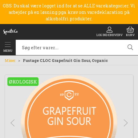
OBS: Du skal være logget ind for at se ALLE varekategorier. Vi
arbejder på en løsning pga. krav om varedeklaration på
alkoholfri produkter.
LOG IND ERHVERV
KURV
MENU
Mixer
Fustage CLOC Grapefruit Gin Sour, Organic
ØKOLOGISK