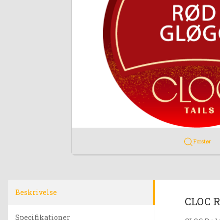
Forstør
Beskrivelse
CLOC R
Specifikationer