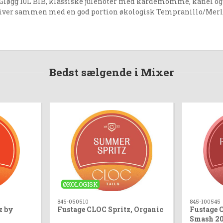
Gløgg 10L BIB, klassiske julenoter med kardemomme, kanel og n
giver sammen med en god portion økologisk Tempranillo/Merlot
Bedst sælgende i Mixer
ØKOLOGISK
845-050510
845-100545
z by
Fustage CLOC Spritz, Organic
Fustage 
Smash 2