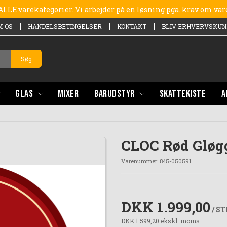
e ALLE varekategorier. Vi arbejder på en løsning pga. krav om va
M OS
HANDELSBETINGELSER
KONTAKT
BLIV ERHVERVSKUN
Søg
GLAS
MIXER
BARUDSTYR
SKATTEKISTE
A
CLOC Rød Gløgg
Varenummer:
845-050591
DKK 1.999,00
/ S
DKK 1.599,20 ekskl. moms