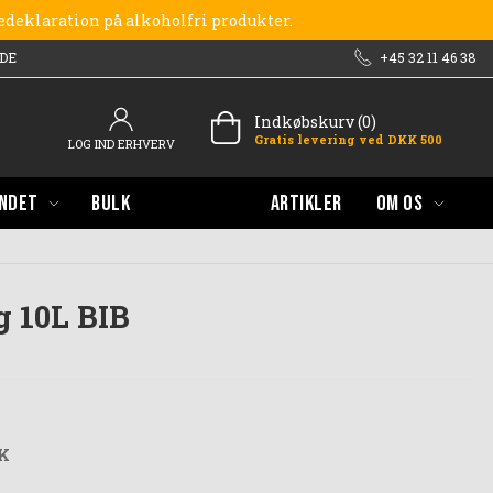
redeklaration på alkoholfri produkter.
DE
+45 32 11 46 38
Indkøbskurv (0)
Gratis levering ved DKK 500
LOG IND ERHVERV
NDET
BULK
ARTIKLER
OM OS
 10L BIB
TK