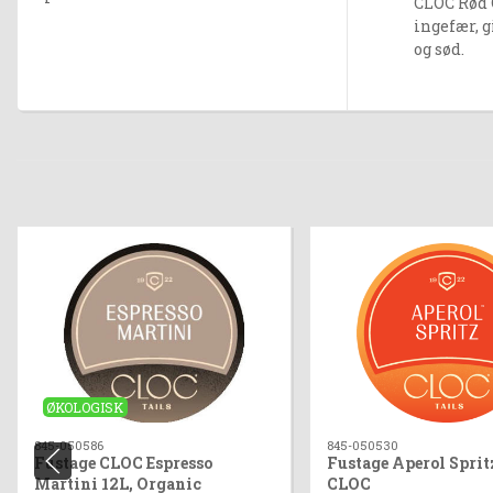
CLOC Rød 
ingefær, 
og sød.
ØKOLOGISK
845-050586
845-050530
Fustage CLOC Espresso
Fustage Aperol Sprit
Martini 12L, Organic
CLOC