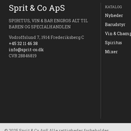
Sprit & Co ApS
KATALOG
Nyheder
SPIRITUS, VIN & BAR ENGROS ALT TIL
Barudstyr
BAREN OG SPECIALHANDLEN
Vin & Cham
Vodroffslund 7, 1914 Frederiksberg C
Spiritus
+45 32 11 46 38
info@sprit-co.dk
Mixer
CVR 28846819
© 2025 Sprit & Co ApS Alle rettigheder forbeholdes