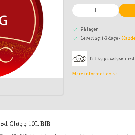
På lager
Levering: 1-3 dage
-
Hande
13.1 kg pr. salgsenhed
Mere information
ød Gløgg 10L BIB