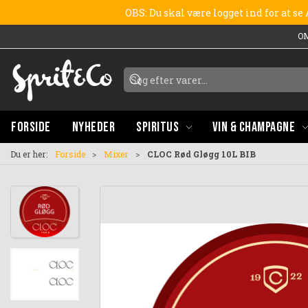
OBS: Du skal være logget ind for at s
O
FORSIDE
NYHEDER
SPIRITUS
VIN & CHAMPAGNE
Du er her:
Forside
Mixer
CLOC Rød Gløgg 10L BIB