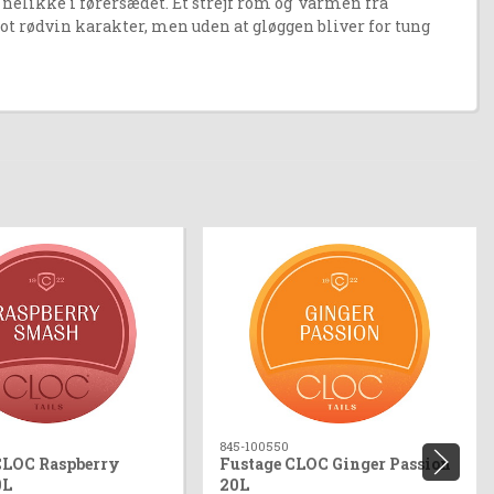
elikke i førersædet. Et strejf rom og varmen fra
 rødvin karakter, men uden at gløggen bliver for tung
845-100550
CLOC Raspberry
Fustage CLOC Ginger Passion
0L
20L