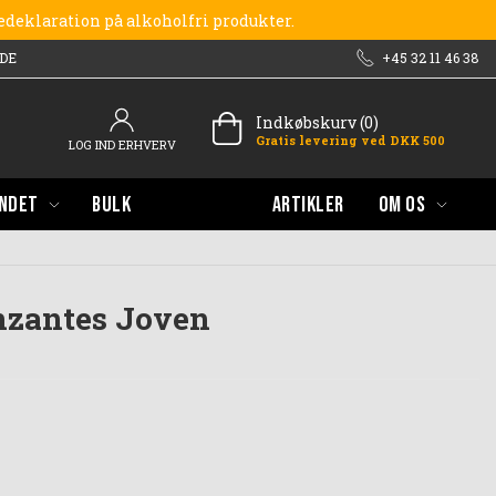
redeklaration på alkoholfri produkter.
DE
+45 32 11 46 38
Indkøbskurv (0)
Gratis levering ved DKK 500
LOG IND ERHVERV
NDET
BULK
ARTIKLER
OM OS
nzantes Joven