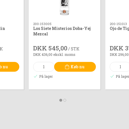
200-153005
200-151013
din
Los Siete Misterios Doba-Yej
Ojo de Ti
Mezcal
DKK 545,00
DKK 3
TK
/ STK
DKK 436,00 ekskl. moms
DKK 296,00
b nu
Køb nu
På lager
På lage