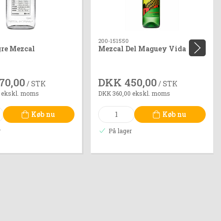
200-151550
gre Mezcal
Mezcal Del Maguey Vida
70,00
DKK 450,00
/ STK
/ STK
 ekskl. moms
DKK 360,00 ekskl. moms
Køb nu
Køb nu
r
På lager