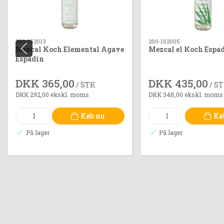
200-152013
200-152005
Mezcal Koch Elemental Agave
Mezcal el Koch Espa
Espadin
DKK 365,00
DKK 435,00
/ STK
/ S
DKK 292,00 ekskl. moms
DKK 348,00 ekskl. moms
Køb nu
Kø
På lager
På lager