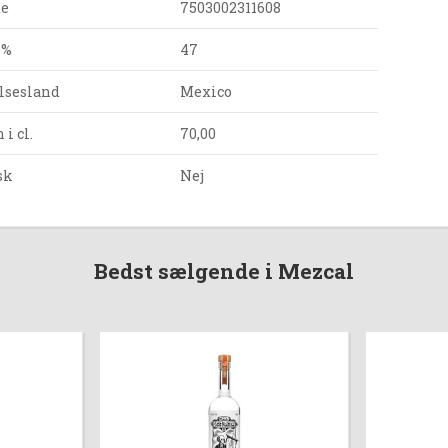
de
7503002311608
 %
47
lsesland
Mexico
i cl.
70,00
sk
Nej
Bedst sælgende i Mezcal