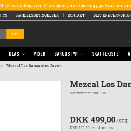
e ALLE varekategorier. Vi arbejder på en løsning pga. krav om va
M OS
HANDELSBETINGELSER
KONTAKT
BLIV ERHVERVSKUN
Søg
GLAS
MIXER
BARUDSTYR
SKATTEKISTE
A
Mezcal Los Danzantes Joven
Mezcal Los Da
Varenummer:
200-151515
DKK 499,00
/ STK
DKK 399,20 ekskl. moms