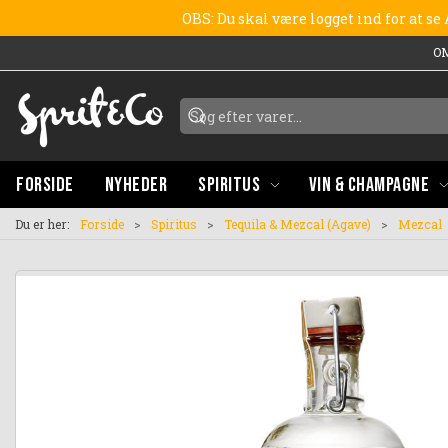
OBS: Du skal være logget ind for at s
O
FORSIDE
NYHEDER
SPIRITUS
VIN & CHAMPAGNE
Du er her:
Forside
Spiritus
Tequila & Mezcal (Agave)
Mezcal