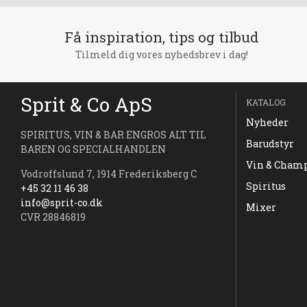
Få inspiration, tips og tilbud
Tilmeld dig vores nyhedsbrev i dag!
Sprit & Co ApS
KATALOG
Nyheder
SPIRITUS, VIN & BAR ENGROS ALT TIL
Barudstyr
BAREN OG SPECIALHANDLEN
Vin & Cham
Vodroffslund 7, 1914 Frederiksberg C
Spiritus
+45 32 11 46 38
info@sprit-co.dk
Mixer
CVR 28846819