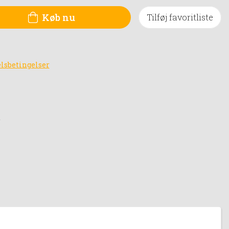
Køb nu
Tilføj favoritliste
lsbetingelser
d