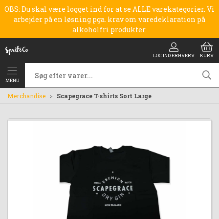
OBS: Du skal være logget ind for at se ALLE varekategorier. Vi
arbejder på en løsning pga. krav om varedeklaration på
alkoholfri produkter.
LOG IND ERHVERV
KURV
MENU
Merchandise
Scapegrace T-shirts Sort Large