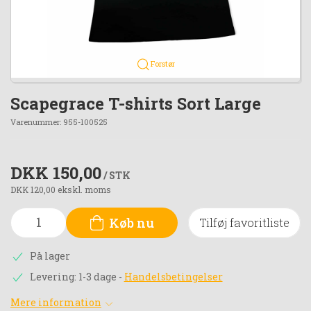
Forstør
Scapegrace T-shirts Sort Large
Varenummer:
955-100525
DKK 150,00
/ STK
DKK 120,00 ekskl. moms
Køb nu
Tilføj favoritliste
På lager
Levering: 1-3 dage
-
Handelsbetingelser
Mere information